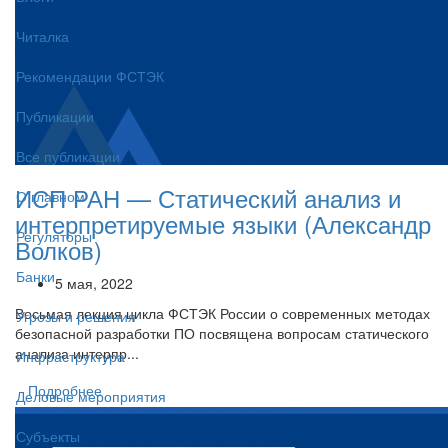
Читалка
Рекомендации ФСТЭК
Публикации
Все публикации
ИСП РАН — Статический анализ и
О главном
интерпретируемые языки (Александр
Регуляторы
Волков)
Банки
5 мая, 2022
Восьмая лекция цикла ФСТЭК России о современных методах
Угрозы и решения
безопасной разработки ПО посвящена вопросам статического
анализа интерпр...
Инфраструктура
Подробнее
Деловые мероприятия
Субъекты