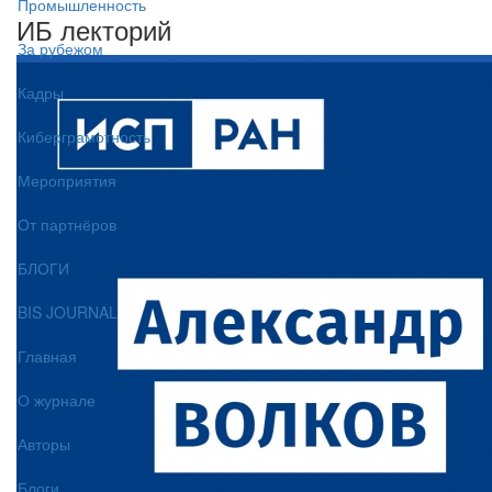
Промышленность
ИБ лекторий
За рубежом
Кадры
Киберграмотность
Мероприятия
От партнёров
БЛОГИ
BIS JOURNAL
Главная
О журнале
Авторы
Блоги