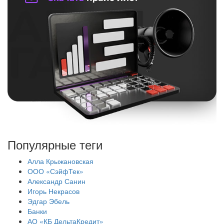
Популярные теги
Алла Крыжановская
ООО «СэйфТек»
Александр Санин
Игорь Некрасов
Эдгар Эбель
Банки
АО «КБ ДельтаКредит»