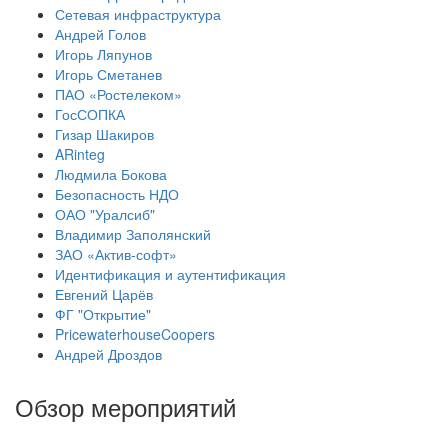
Сетевая инфраструктура
Андрей Голов
Игорь Ляпунов
Игорь Сметанев
ПАО «Ростелеком»
ГосСОПКА
Гизар Шакиров
ARinteg
Людмила Бокова
Безопасность НДО
ОАО "Уралсиб"
Владимир Заполянский
ЗАО «Актив-софт»
Идентификация и аутентификация
Евгений Царёв
ФГ "Открытие"
PricewaterhouseCoopers
Андрей Дроздов
Обзор мероприятий