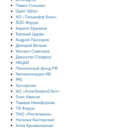
Павел Толыпин
Open Vision
АО «Тинькофф Банк»
SOC-Форум
Кирилл Ермаков
Евгений Царёв
Андрей Прозоров
Дмитрий Волков
Михаил Савельев
Джонатан Спарроу
НКЦКИ
Пенсионный фонд РФ
Автоматизация ИБ
PKI
Аутсорсинг
АО «АтомЭнергоСбыт»
Олег Иванов
Тамара Никифорова
ТБ Форум
ПАО «Ростелеком»
Наталья Касперская
Алла Крыжановская