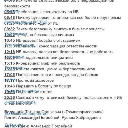
безопасности
Читалка
05:45
Требования к специалисту по ИБ
06:48
Почему аутсорсинг становиться все более популярным
Рекомендации ФСТЭК
07:25
Что бизнес ждёт от ИБ
08:32
Зачем безопаснику вникать в бизнес-процессы
Публикации
10:02
Тренд на безопасные системы
10:45
ИБ-вызовы: борьба с отставанием
Все публикации
11:33
ИБ-вызовы: консолидация ответственности
12:18
ИБ-вызовы: пассивная безопасность «не работает»
О главном
13:08
Законодательные инициативы
15:15
Кибервойна: миф или реальность
Регуляторы
16:35
Кто становится целью киберпреступников
17:05
Паника клиентов и последствия для банков
Банки
17:17
Прогнозы экспертов
18:43
Парадигма Security by design
Угрозы и решения
19:56
Подведение итогов
20:26
Советы: к чему готовиться бизнесу, пользователям и ИБ-
Инфраструктура
специалистам
Ведущий
: Татьяна Станкевич («Газинформсервис»)
Деловые мероприятия
Гости
: Александр Погребной, Рустэм Хайретдинов
Субъекты
Автор идеи:
Александр Погребной