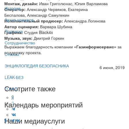
Монтаж, дизайн:
Иван Григолюнас, Юлия Варламова
История
Оператор:
Александр Червяков, Екатерина
Беспалова, Александр Самулекин
Архив номеров
Исполнительный продюсер:
Александра Логинова
Автор сценария:
Варвара Шубина
Подписка
Графика:
Студия Black4x
Музыка, звук:
Дмитрий Горкин
Сотрудничество
Выражаем благодарность компании
«Газинформсервис»
за
поддержку проекта.
Отзывы
ЭНЦИКЛОПЕДИЯ БЕЗОПАСНИКА
6 июня, 2019
LEAK-БЕЗ
Смотрите также
О НАС
Календарь мероприятий
Наши медиауслуги