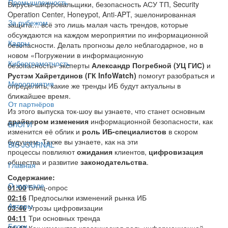
Промышленность
Вирусы-шифровальщики, безопасность АСУ ТП, Security
Operation Сenter, Honeypot, Anti-APT, эшелонированная
За рубежом
защита… всё это лишь малая часть трендов, которые
обсуждаются на каждом мероприятии по информационной
Кадры
безопасности. Делать прогнозы дело неблагодарное, но в
новом «Погружении в информационную
Киберграмотность
безопасность» эксперты
Александр Погребной (УЦ ГИС)
и
Рустэм Хайретдинов (ГК InfoWatch)
помогут разобраться и
Мероприятия
определить, какие же тренды ИБ будут актуальны в
ближайшее время.
От партнёров
Из этого выпуска ток-шоу вы узнаете, что станет основным
драйвером изменения
информационной безопасности, как
БЛОГИ
изменится её облик и
роль ИБ-специалистов
в скором
будущем. Также вы узнаете, как на эти
BIS JOURNAL
процессы повлияют
ожидания
клиентов,
цифровизация
общества и развитие
законодательства
.
Главная
Содержание:
О журнале
01:00
Блиц-опрос
02:16
Предпосылки изменений рынка ИБ
Авторы
03:46
Угрозы цифровизации
04:11
Три основных тренда
Блоги
04:43
Как изменится классическая роль информационной