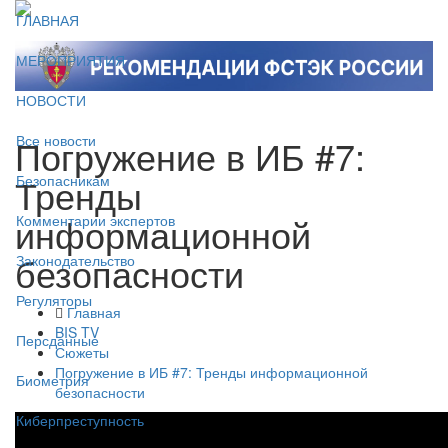
ГЛАВНАЯ
МЕРОПРИЯТИЯ
НОВОСТИ
Погружение в ИБ #7:
Все новости
Тренды
Безопасникам
информационной
Комментарии экспертов
безопасности
Законодательство
Регуляторы
Главная
BIS TV
Персданные
Сюжеты
Погружение в ИБ #7: Тренды информационной
Биометрия
безопасности
Киберпреступность