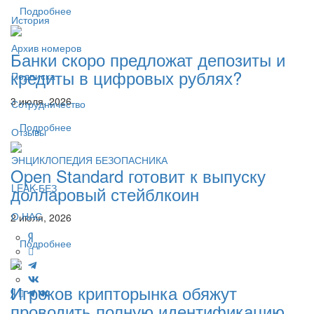
Подробнее
История
Архив номеров
Банки скоро предложат депозиты и
кредиты в цифровых рублях?
Подписка
3 июля, 2026
Сотрудничество
Подробнее
Отзывы
ЭНЦИКЛОПЕДИЯ БЕЗОПАСНИКА
Open Standard готовит к выпуску
LEAK-БЕЗ
долларовый стейблкоин
О НАС
2 июля, 2026
Подробнее
Игроков крипторынка обяжут
проводить полную идентификацию