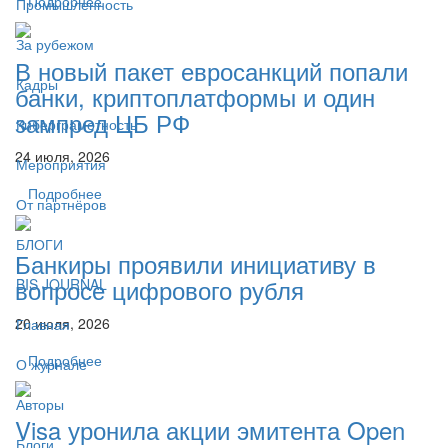
Подробнее
Промышленность
За рубежом
В новый пакет евросанкций попали
Кадры
банки, криптоплатформы и один
зампред ЦБ РФ
Киберграмотность
24 июля, 2026
Мероприятия
Подробнее
От партнёров
БЛОГИ
Банкиры проявили инициативу в
вопросе цифрового рубля
BIS JOURNAL
20 июля, 2026
Главная
Подробнее
О журнале
Авторы
Visa уронила акции эмитента Open
Блоги