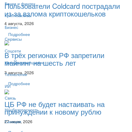
Банки и финтех
Пользователи Coldcard пострадали
из-за взлома криптокошельков
Криптоактивы
4 августа, 2026
Бизнес
Подробнее
Сервисы
Соцсети
В трёх регионах РФ запретили
майнинг на шесть лет
Импортозамещение
3 августа, 2026
Технологии
Подробнее
ИИ
Связь
ЦБ РФ не будет настаивать на
принуждении к новому рублю
Нацбезопасность
27 июля, 2026
Санкции