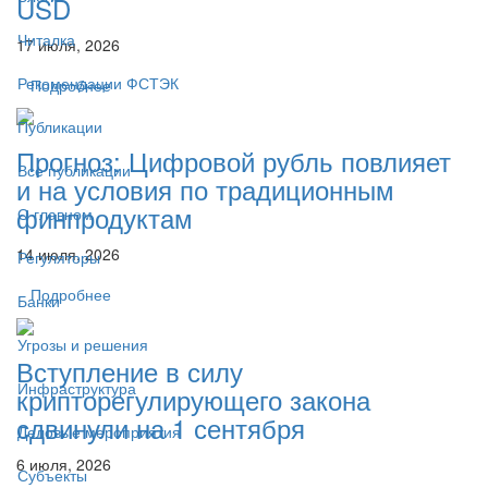
USD
Читалка
17 июля, 2026
Рекомендации ФСТЭК
Подробнее
Публикации
Прогноз: Цифровой рубль повлияет
Все публикации
и на условия по традиционным
финпродуктам
О главном
14 июля, 2026
Регуляторы
Подробнее
Банки
Угрозы и решения
Вступление в силу
Инфраструктура
крипторегулирующего закона
сдвинули на 1 сентября
Деловые мероприятия
6 июля, 2026
Субъекты