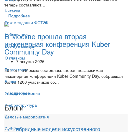
теперь составляют…
Читалка
Подробнее
Рекомендации ФСТЭК
В Москве прошла вторая
Публикации
инженерная конференция Kuber
Все публикации
Community Day
О главном
7 августа 2026
Регуляторы
30 июля в Москве состоялась вторая независимая
инженерная конференция Kuber Community Day, собравшая
Банки
более 1200 участников со…
Подробнее
Угрозы и решения
Инфраструктура
Блоги
Деловые мероприятия
Гибридные модели искусственного
Субъекты