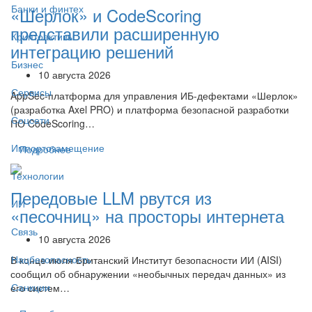
Банки и финтех
«Шерлок» и CodeScoring
представили расширенную
Криптоактивы
интеграцию решений
Бизнес
10 августа 2026
Сервисы
AppSec-платформа для управления ИБ-дефектами «Шерлок»
(разработка Axel PRO) и платформа безопасной разработки
Соцсети
ПО CodeScoring…
Импортозамещение
Подробнее
Технологии
Передовые LLM рвутся из
ИИ
«песочниц» на просторы интернета
Связь
10 августа 2026
Нацбезопасность
В конце июля Британский Институт безопасности ИИ (AISI)
сообщил об обнаружении «необычных передач данных» из
Санкции
его систем…