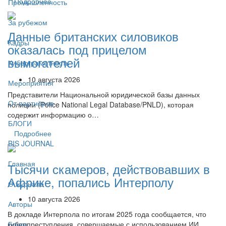
Подробнее
Промышленность
За рубежом
Данные британских силовиков
Кадры
оказалась под прицелом
вымогателей
Киберграмотность
10 августа 2026
Мероприятия
Представители Национальной юридической базы данных
От партнёров
полиции (Police National Legal Database/PNLD), которая
содержит информацию о…
БЛОГИ
Подробнее
BIS JOURNAL
Главная
Тысячи скамеров, действовавших в
Африке, попались Интерполу
О журнале
10 августа 2026
Авторы
В докладе Интерпола по итогам 2025 года сообщается, что
киберпреступления, совершаемые с использованием ИИ,
Блоги