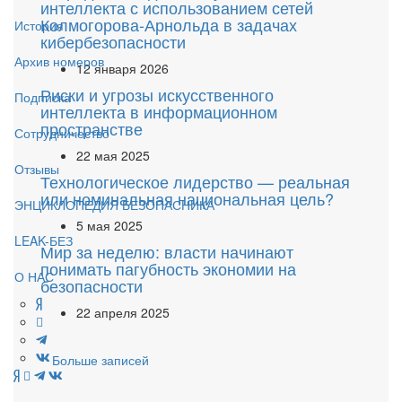
интеллекта с использованием сетей
Колмогорова-Арнольда в задачах
История
кибербезопасности
Архив номеров
12 января 2026
Риски и угрозы искусственного
Подписка
интеллекта в информационном
пространстве
Сотрудничество
22 мая 2025
Отзывы
Технологическое лидерство — реальная
или номинальная национальная цель?
ЭНЦИКЛОПЕДИЯ БЕЗОПАСНИКА
5 мая 2025
LEAK-БЕЗ
Мир за неделю: власти начинают
понимать пагубность экономии на
О НАС
безопасности
22 апреля 2025
Больше записей