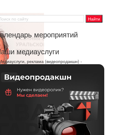
алендарь мероприятий
аши медиауслуги
 Медиауслуги, реклама (видеопродакшн) -