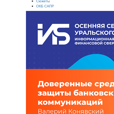
Сюжеты
ОКБ САПР