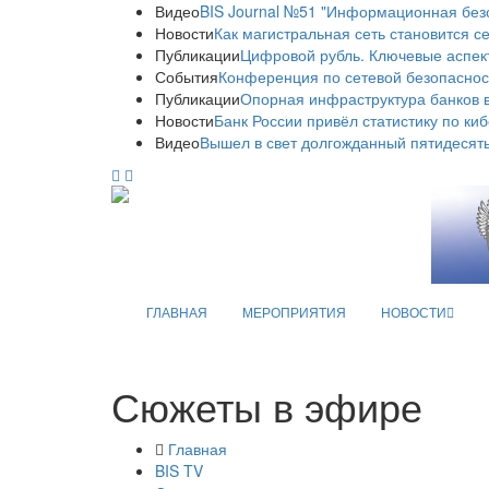
Видео
BIS Journal №51 "Информационная без
Новости
Как магистральная сеть становится с
Публикации
Цифровой рубль. Ключевые аспек
События
Конференция по сетевой безопаснос
Публикации
Опорная инфраструктура банков в
Новости
Банк России привёл статистику по ки
Видео
Вышел в свет долгожданный пятидесяты
ГЛАВНАЯ
МЕРОПРИЯТИЯ
НОВОСТИ
Сюжеты в эфире
Главная
BIS TV