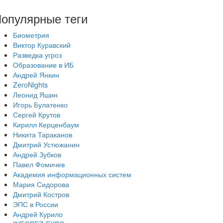
опулярные теги
Биометрия
Виктор Куравский
Разведка угроз
Образование в ИБ
Андрей Янкин
ZeroNights
Леонид Яшин
Игорь Булатенко
Сергей Крутов
Кирилл Керценбаум
Никита Тараканов
Дмитрий Устюжанин
Андрей Зубков
Павел Фомичев
Академия информационных систем
Мария Сидорова
Дмитрий Костров
ЭПС в России
Андрей Курило