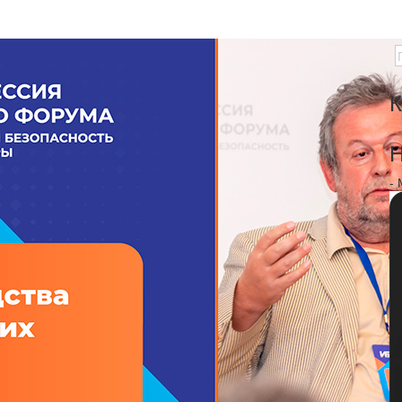
К
Н
-