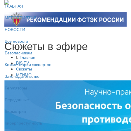
ГЛАВНАЯ
МЕРОПРИЯТИЯ
НОВОСТИ
Сюжеты в эфире
Все новости
Безопасникам
Главная
BIS TV
Комментарии экспертов
Сюжеты
МГИМО
Законодательство
Регуляторы
Персданные
Биометрия
Киберпреступность