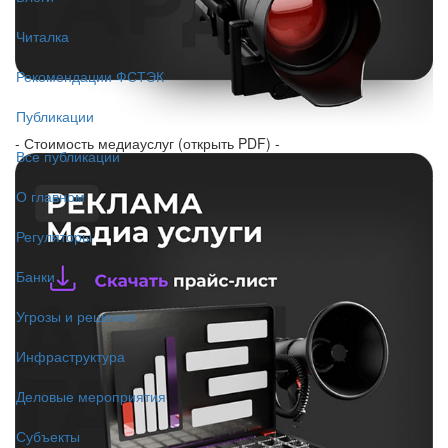
Читалка
Рекомендации ФСТЭК
Публикации
- Стоимость медиауслуг (открыть PDF) -
Все публикации
О главном
Регуляторы
Банки
Угрозы и решения
Инфраструктура
Деловые мероприятия
Субъекты