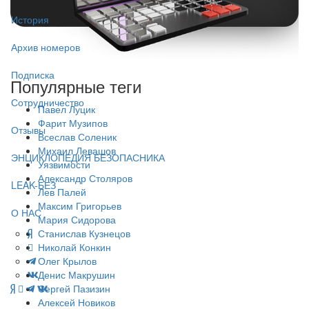
История
Архив номеров
Подписка
Популярные теги
Сотрудничество
Павел Луцик
Фарит Музипов
Отзывы
Всеслав Соленик
Михаил Левашов
ЭНЦИКЛОПЕДИЯ БЕЗОПАСНИКА
Уязвимости
Александр Столяров
LEAK-БЕЗ
Лев Палей
Максим Григорьев
О НАС
Мария Сидорова
Станислав Кузнецов
Николай Конкин
Олег Крылов
Денис Макрушин
Сергей Пазизин
Алексей Новиков