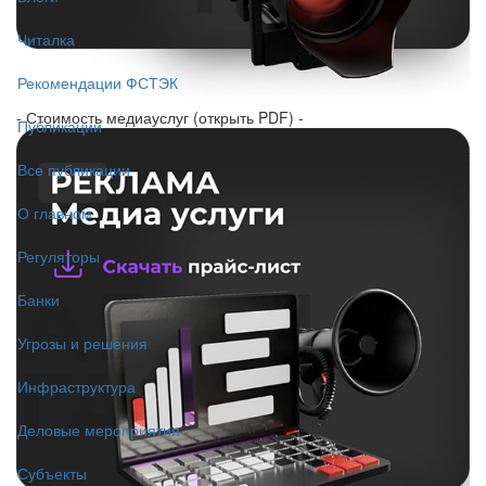
Читалка
Рекомендации ФСТЭК
- Стоимость медиауслуг (открыть PDF) -
Публикации
Все публикации
О главном
Регуляторы
Банки
Угрозы и решения
Инфраструктура
Деловые мероприятия
Субъекты