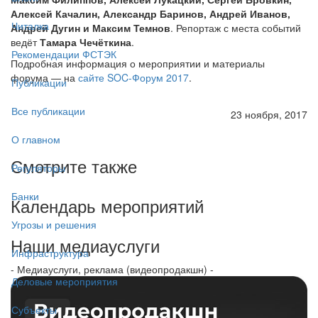
Алексей Качалин, Александр Баринов, Андрей Иванов,
Читалка
Андрей Дугин и Максим Темнов
. Репортаж с места событий
ведёт
Тамара Чечёткина
.
Рекомендации ФСТЭК
Подробная информация о мероприятии и материалы
форума — на
сайте SOC-Форум 2017
.
Публикации
Все публикации
23 ноября, 2017
О главном
Смотрите также
Регуляторы
Банки
Календарь мероприятий
Угрозы и решения
Наши медиауслуги
Инфраструктура
- Медиауслуги, реклама (видеопродакшн) -
Деловые мероприятия
Субъекты