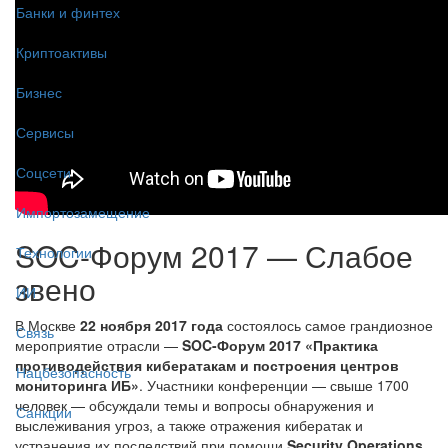
Банки и финтех
Криптоактивы
Бизнес
Сервисы
Соцсети
Импортозамещение
SOC-Форум 2017 — Слабое
Технологии
звено
ИИ
В Москве
22 ноября 2017 года
состоялось самое грандиозное
Связь
мероприятие отрасли —
SOC-Форум 2017 «Практика
противодействия кибератакам и построения центров
Нацбезопасность
мониторинга ИБ»
. Участники конференции — свыше 1700
человек — обсуждали темы и вопросы обнаружения и
Санкции
выслеживания угроз, а также отражения кибератак и
устранения их последствий при помощи
Security Operations