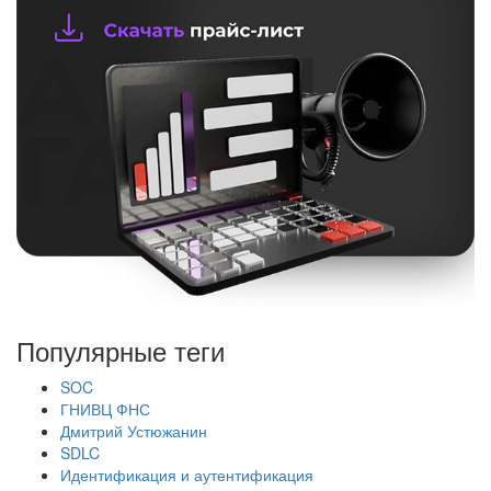
Популярные теги
SOC
ГНИВЦ ФНС
Дмитрий Устюжанин
SDLC
Идентификация и аутентификация