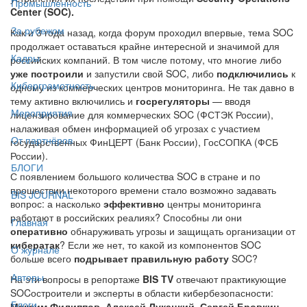
Промышленность
Center (SOC).
За рубежом
Как и 3 года назад, когда форум проходил впервые, тема SOC
продолжает оставаться крайне интересной и значимой для
Кадры
российских компаний. В том числе потому, что многие либо
уже построили
и запустили свой SOC, либо
подключились
к
Киберграмотность
одному из коммерческих центров мониторинга. Не так давно в
тему активно включились и
госрегуляторы
— вводя
Мероприятия
лицензирование для коммерческих SOC (ФСТЭК России),
налаживая обмен информацией об угрозах с участием
От партнёров
государственных ФинЦЕРТ (Банк России), ГосСОПКА (ФСБ
России).
БЛОГИ
С появлением большого количества SOC в стране и по
прошествии некоторого времени стало возможно задавать
BIS JOURNAL
вопрос: а насколько
эффективно
центры мониторинга
работают в российских реалиях? Способны ли они
Главная
оперативно
обнаруживать угрозы и защищать организации от
кибератак
? Если же нет, то какой из компонентов SOC
О журнале
больше всего
подрывает правильную работу
SOC?
Авторы
На эти вопросы в репортаже
BIS TV
отвечают практикующие
SOCостроители и эксперты в области кибербезопасности:
Блоги
Максим Филиппов, Алексей Лукацкий, Сергей Бровкин,