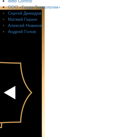
Web Control
ООО «Гарда Технологии»
Сергей Демидов
Матвей Геринг
Алексей Новиков
Андрей Голов