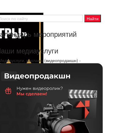
алендарь мероприятий
аши медиауслуги
 Медиауслуги, реклама (видеопродакшн) -