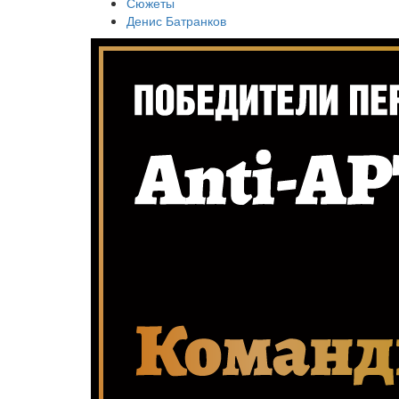
Сюжеты
Денис Батранков