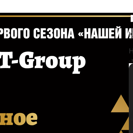
К
Н
-