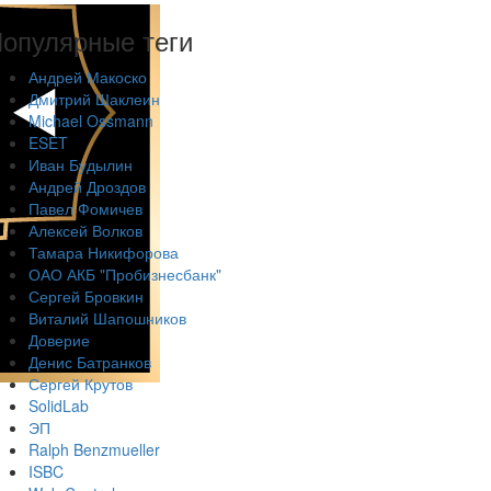
опулярные теги
Андрей Макоско
Дмитрий Шаклеин
Michael Ossmann
ESET
Иван Будылин
Андрей Дроздов
Павел Фомичев
Алексей Волков
Тамара Никифорова
ОАО АКБ "Пробизнесбанк"
Сергей Бровкин
Виталий Шапошников
Доверие
Денис Батранков
Сергей Крутов
SolidLab
ЭП
Ralph Benzmueller
ISBC