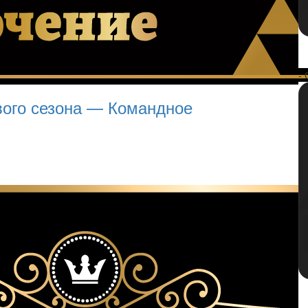
- 
ого сезона — Командное