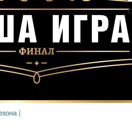
П
зона |