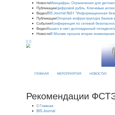
Новости
Минцифры: Ограничения для детских
Публикации
Цифровой рубль. Ключевые аспек
Видео
BIS Journal №51 "Информационная без
Публикации
Опорная инфраструктура банков в
События
Конференция по сетевой безопаснос
Видео
Вышел в свет долгожданный пятидесяты
Новости
В Москве прошла вторая инженерная
ГЛАВНАЯ
МЕРОПРИЯТИЯ
НОВОСТИ
Рекомендации ФСТЭ
Главная
BIS Journal