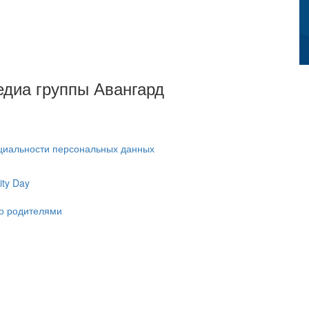
Медиа группы Авангард
циальности персональных данных
ty Day
ко родителями