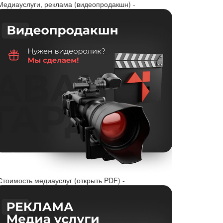
 Медиауслуги, реклама (видеопродакшн) -
Стоимость медиауслуг (открыть PDF) -