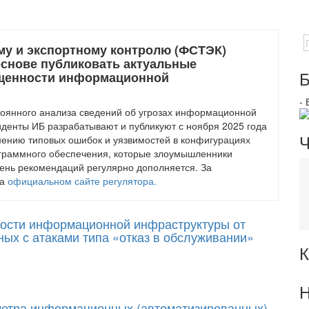
му и экспортному контролю (ФСТЭК)
основе публиковать актуальные
Б
щенности информационной
-
оянного анализа сведений об угрозах информационной
иденты ИБ разрабатывают и публикуют с ноября 2025 года
Ч
нению типовых ошибок и уязвимостей в конфигурациях
ограммного обеспечения, которые злоумышленники
ень рекомендаций регулярно дополняется. За
на
официальном сайте регулятора.
ости информационной инфраструктуры от
ных с атаками типа «отказ в обслуживании»
К
Н
метра информационных (автоматизированных)