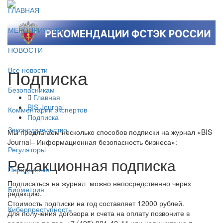
ГЛАВНАЯ
МЕРОПРИЯТИЯ
НОВОСТИ
Подписка
Все новости
Безопасникам
Главная
BIS Journal
Комментарии экспертов
Подписка
Законодательство
Мы предлагаем несколько способов подписки на журнал «BIS
Journal– Информационная безопасность бизнеса»:
Регуляторы
Редакционная подписка
Персданные
Подписаться на журнал можно непосредственно через
Биометрия
редакцию.
Стоимость подписки на год составляет 12000 рублей.
Киберпреступность
Для получения договора и счета на оплату позвоните в
редакцию по тел. +7 (495) 921-42-44 или напишите на e-