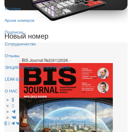
История
Архив номеров
Подписка
Новый номер
Сотрудничество
Отзывы
- BIS Journal №2(61)2026 -
ЭНЦИКЛОПЕДИЯ БЕЗОПАСНИКА
LEAK-БЕЗ
О НАС