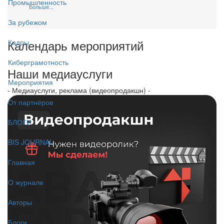
Промышленность
Больше...
За рубежом
Календарь мероприятий
Кадры
Киберграмотность
Наши медиауслуги
Мероприятия
- Медиауслуги, реклама (видеопродакшн) -
От партнёров
БЛОГИ
BIS JOURNAL
Главная
О журнале
Авторы
Блоги