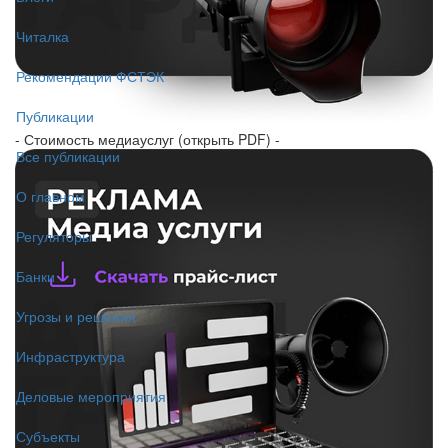
Читалка
Рекомендации ФСТЭК
Публикации
- Стоимость медиауслуг (открыть PDF) -
Все публикации
О главном
Регуляторы
Банки
Угрозы и решения
Инфраструктура
Деловые мероприятия
Субъекты