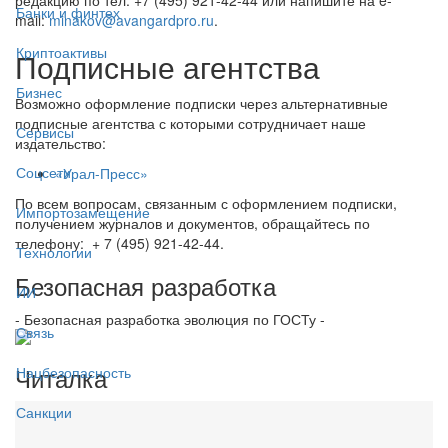
Банки и финтех
mail:
minakov@avangardpro.ru
.
Криптоактивы
Подписные агентства
Бизнес
Возможно оформление подписки через альтернативные
подписные агентства с которыми сотрудничает наше
Сервисы
издательство:
Соцсети
«Урал-Пресс»
По всем вопросам, связанным с оформлением подписки,
Импортозамещение
получением журналов и документов, обращайтесь по
телефону: + 7 (495) 921-42-44.
Технологии
Безопасная разработка
ИИ
- Безопасная разработка эволюция по ГОСТу -
Связь
Читалка
Нацбезопасность
Санкции