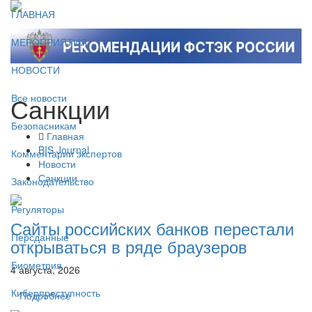
ГЛАВНАЯ
МЕРОПРИЯТИЯ
НОВОСТИ
Санкции
Все новости
Безопасникам
Главная
BIS Journal
Комментарии экспертов
Новости
Санкции
Законодательство
Регуляторы
Сайты российских банков перестали
Персданные
открываться в ряде браузеров
Биометрия
4 августа, 2026
Киберпреступность
Подробнее