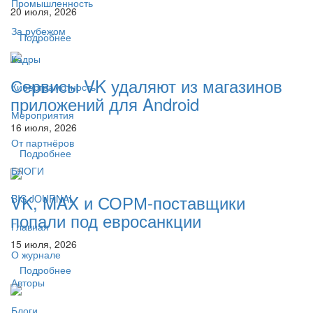
Промышленность
20 июля, 2026
За рубежом
Подробнее
Кадры
Сервисы VK удаляют из магазинов
Киберграмотность
приложений для Android
Мероприятия
16 июля, 2026
От партнёров
Подробнее
БЛОГИ
VK, MAX и СОРМ-поставщики
BIS JOURNAL
попали под евросанкции
Главная
15 июля, 2026
О журнале
Подробнее
Авторы
Блоги