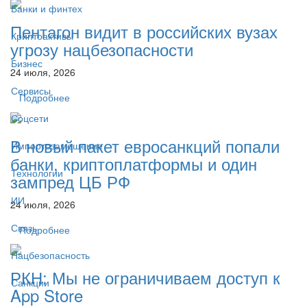
Банки и финтех
Пентагон видит в российских вузах
Криптоактивы
угрозу нацбезопасности
Бизнес
24 июля, 2026
Сервисы
Подробнее
Соцсети
В новый пакет евросанкций попали
Импортозамещение
банки, криптоплатформы и один
Технологии
зампред ЦБ РФ
ИИ
24 июля, 2026
Связь
Подробнее
Нацбезопасность
РКН: Мы не ограничиваем доступ к
Санкции
App Store