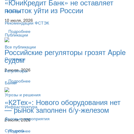
«ЮниКредит Банк» не оставляет
попыток уйти из России
Читалка
10 июля, 2026
Рекомендации ФСТЭК
Подробнее
Публикации
Все публикации
Российские регуляторы грозят Apple
судом
О главном
2 июля, 2026
Регуляторы
Подробнее
Банки
Угрозы и решения
«К2Тех»: Нового оборудования нет
Инфраструктура
— рынок заполнен б/у-железом
Деловые мероприятия
2 июля, 2026
Субъекты
Подробнее