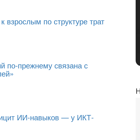
к взрослым по структуре трат
й по‑прежнему связана с
лей»
Н
цит ИИ-навыков — у ИКТ-