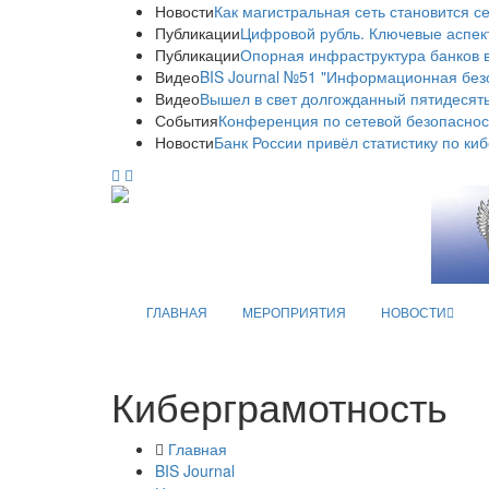
Новости
Как магистральная сеть становится с
Публикации
Цифровой рубль. Ключевые аспек
Публикации
Опорная инфраструктура банков в
Видео
BIS Journal №51 "Информационная без
Видео
Вышел в свет долгожданный пятидесяты
События
Конференция по сетевой безопаснос
Новости
Банк России привёл статистику по ки
ГЛАВНАЯ
МЕРОПРИЯТИЯ
НОВОСТИ
Киберграмотность
Главная
BIS Journal