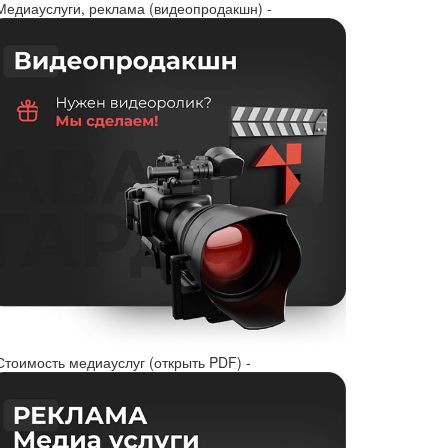
 Медиауслуги, реклама (видеопродакшн) -
Стоимость медиауслуг (открыть PDF) -