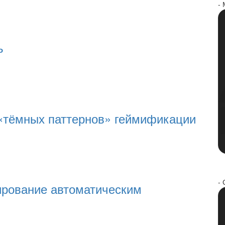
-
ь
 «тёмных паттернов» геймификации
- 
ирование автоматическим