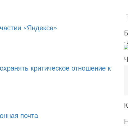
участии «Яндекса»
Б
-
Ч
охранять критическое отношение к
К
ронная почта
Н