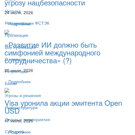
угрозу нацбезопасности
Читалка
24 июля, 2026
Рекомендации ФСТЭК
Подробнее
Публикации
«Развитие ИИ должно быть
Все публикации
симфонией международного
сотрудничества» (?)
О главном
20 июля, 2026
Регуляторы
Подробнее
Банки
Угрозы и решения
Visa уронила акции эмитента Open
Инфраструктура
USD
Деловые мероприятия
17 июля, 2026
Субъекты
Подробнее