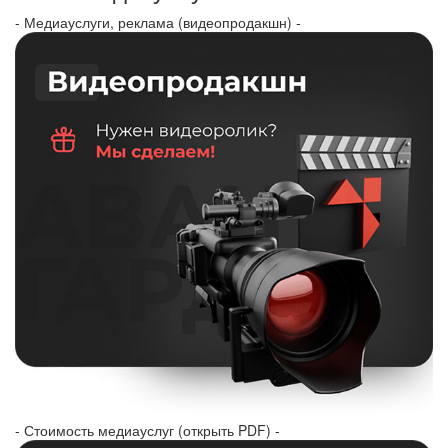
- Медиауслуги, реклама (видеопродакшн) -
- Стоимость медиауслуг (открыть PDF) -