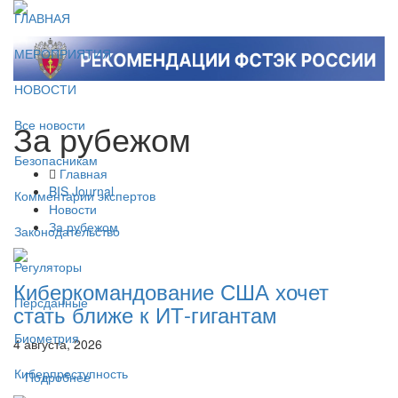
ГЛАВНАЯ
МЕРОПРИЯТИЯ
НОВОСТИ
За рубежом
Все новости
Безопасникам
Главная
BIS Journal
Комментарии экспертов
Новости
За рубежом
Законодательство
Регуляторы
Киберкомандование США хочет
Персданные
стать ближе к ИТ-гигантам
Биометрия
4 августа, 2026
Киберпреступность
Подробнее