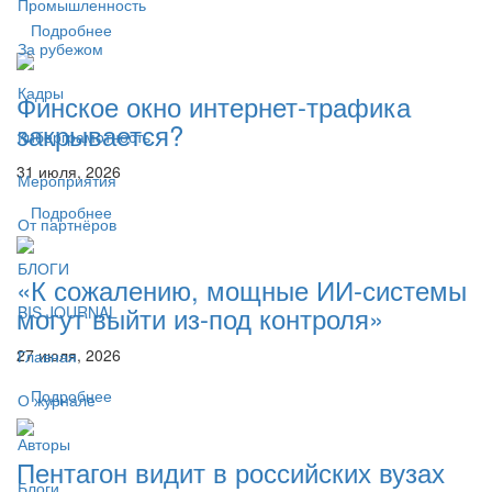
Промышленность
Подробнее
За рубежом
Кадры
Финское окно интернет-трафика
закрывается?
Киберграмотность
31 июля, 2026
Мероприятия
Подробнее
От партнёров
БЛОГИ
«К сожалению, мощные ИИ-системы
могут выйти из-под контроля»
BIS JOURNAL
27 июля, 2026
Главная
Подробнее
О журнале
Авторы
Пентагон видит в российских вузах
Блоги