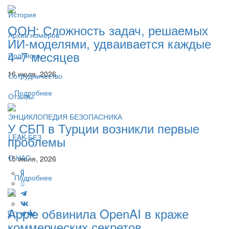
История
ООН: Сложность задач, решаемых
Архив номеров
ИИ-моделями, удваивается каждые
4–7 месяцев
Подписка
16 июля, 2026
Сотрудничество
Подробнее
Отзывы
ЭНЦИКЛОПЕДИЯ БЕЗОПАСНИКА
У СБП в Турции возникли первые
LEAK-БЕЗ
проблемы
О НАС
15 июля, 2026
Подробнее
Apple обвинила OpenAI в краже
коммерческих секретов