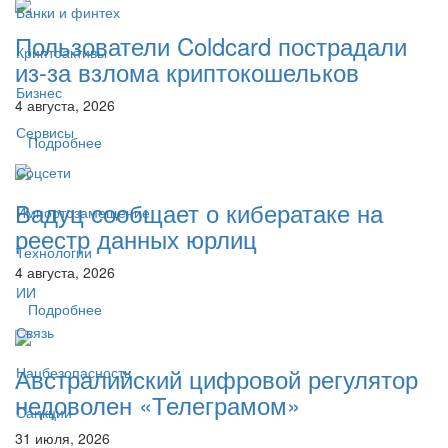
Банки и финтех
Пользователи Coldcard пострадали
Криптоактивы
из-за взлома криптокошельков
Бизнес
4 августа, 2026
Сервисы
Подробнее
Соцсети
Вадуц сообщает о кибератаке на
Импортозамещение
реестр данных юрлиц
Технологии
4 августа, 2026
ИИ
Подробнее
Связь
Австралийский цифровой регулятор
Нацбезопасность
недоволен «Телеграмом»
Санкции
31 июля, 2026