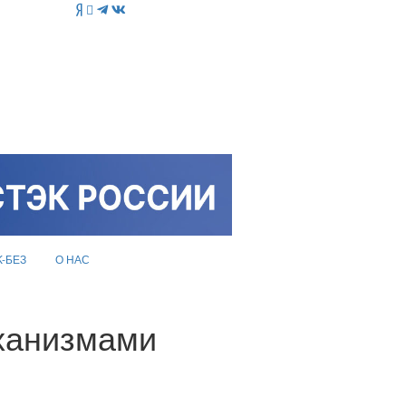
K-БЕЗ
О НАС
еханизмами