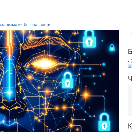
механизмами безопасности
Б
-
Ч
К