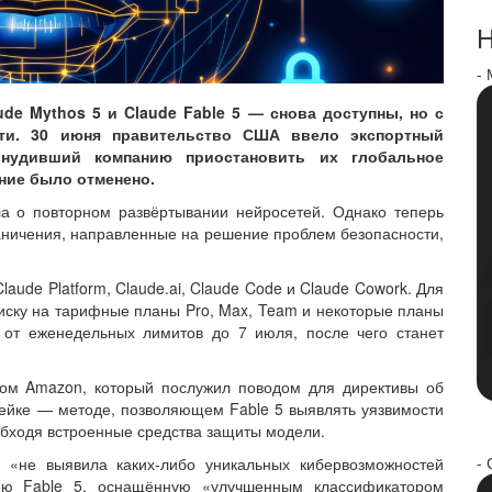
Н
-
de Mythos 5 и Claude Fable 5 — снова доступны, но с
сти. 30 июня правительство США ввело экспортный
нудивший компанию приостановить их глобальное
ение было отменено.
 о повторном развёртывании нейросетей. Однако теперь
аничения, направленные на решение проблем безопасности,
laude Platform, Claude.ai, Claude Code и Claude Cowork. Для
ску на тарифные планы Pro, Max, Team и некоторые планы
% от еженедельных лимитов до 7 июля, после чего станет
том Amazon, который послужил поводом для директивы об
рейке — методе, позволяющем Fable 5 выявлять уязвимости
 обходя встроенные средства защиты модели.
- 
а «не выявила каких-либо уникальных кибервозможностей
сию Fable 5, оснащённую «улучшенным классификатором