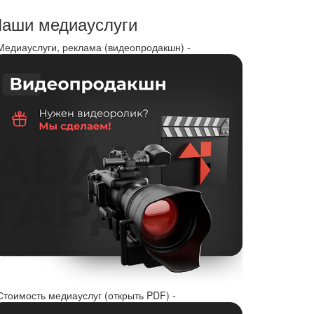
аши медиауслуги
 Медиауслуги, реклама (видеопродакшн) -
Стоимость медиауслуг (открыть PDF) -