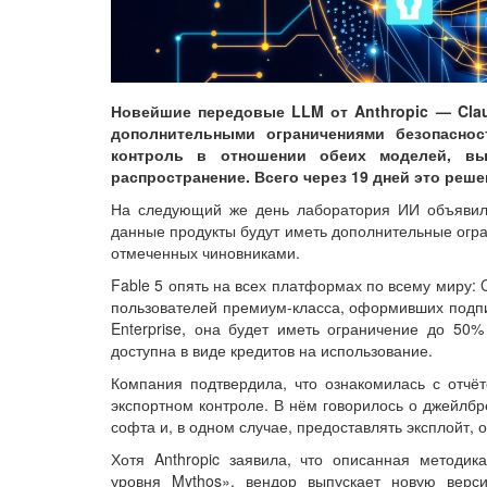
Новейшие передовые LLM от Anthropic — Clau
дополнительными ограничениями безопасно
контроль в отношении обеих моделей, вы
распространение. Всего через 19 дней это реш
На следующий же день лаборатория ИИ объявила
данные продукты будут иметь дополнительные огр
отмеченных чиновниками.
Fable 5 опять на всех платформах по всему миру: C
пользователей премиум-класса, оформивших подпи
Enterprise, она будет иметь ограничение до 50
доступна в виде кредитов на использование.
Компания подтвердила, что ознакомилась с отчё
экспортном контроле. В нём говорилось о джейлб
софта и, в одном случае, предоставлять эксплойт,
Хотя Anthropic заявила, что описанная методик
уровня Mythos», вендор выпускает новую вер