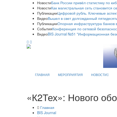
Новости
Банк России привёл статистику по ки
Новости
Как магистральная сеть становится с
Публикации
Цифровой рубль. Ключевые аспек
Видео
Вышел в свет долгожданный пятидесяты
Публикации
Опорная инфраструктура банков в
События
Конференция по сетевой безопаснос
Видео
BIS Journal №51 "Информационная без
ГЛАВНАЯ
МЕРОПРИЯТИЯ
НОВОСТИ
«К2Тех»: Нового об
Главная
BIS Journal