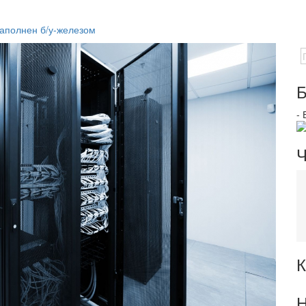
заполнен б/у-железом
Б
-
Ч
К
Н