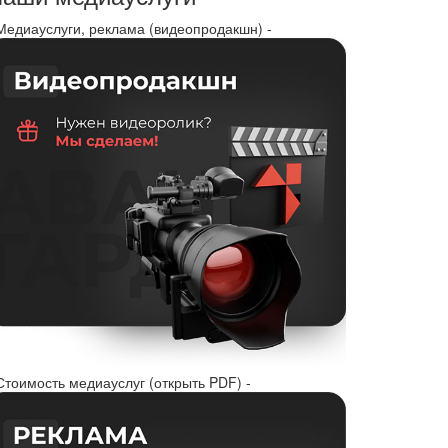
 Медиауслуги, реклама (видеопродакшн) -
Стоимость медиауслуг (открыть PDF) -