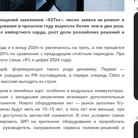
-
ащений заказчиков «К2Тех», число заявок на ремонт и
ования в прошлом году выросло более чем в два раза.
с импортного харда, рост доли российских решений и
ода и к концу 2024-го увеличилось на треть, а пик пришёлся
120% по сравнению с предыдущим отчётным периодом. При
тусе (лишь +8% к цифре 2024 года).
нций, формирующих такого рода динамику. Первая —
я ушедших из РФ поставщиков, в первую очередь Cisco и
 массово выходить из строя.
ров и линейных карт, особенно в модульных коммутаторах.
стыке с западными решениями возникают дополнительные
поненте. Нового оборудования нет — рынок заполнен б/у-
мены будут жить не 10–15 лет, а пять лет или меньше, при
 доступность запчастей снижается. В этих условиях самое
- 
ировать ЗИП на критичное оборудование и проработать
 руководитель направления сервиса телеком-решений и