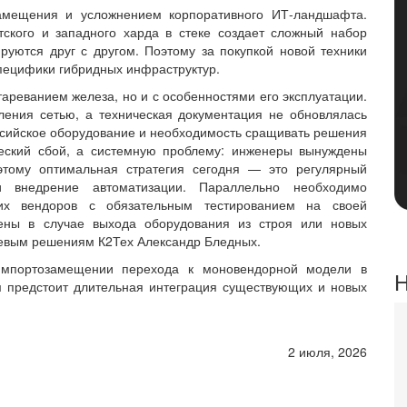
амещения и усложнением корпоративного ИТ-ландшафта.
тского и западного харда в стеке создает сложный набор
руются друг с другом. Поэтому за покупкой новой техники
пецифики гибридных инфраструктур.
тареванием железа, но и с особенностями его эксплуатации.
ления сетью, а техническая документация не обновлялась
оссийское оборудование и необходимость сращивать решения
еский сбой, а системную проблему: инженеры вынуждены
этому оптимальная стратегия сегодня — это регулярный
и внедрение автоматизации. Параллельно необходимо
ких вендоров с обязательным тестированием на своей
мены в случае выхода оборудования из строя или новых
етевым решениям К2Тех Александр Бледных.
импортозамещении перехода к моновендорной модели в
Н
 предстоит длительная интеграция существующих и новых
2 июля, 2026