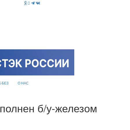
K-БЕЗ
О НАС
аполнен б/у-железом