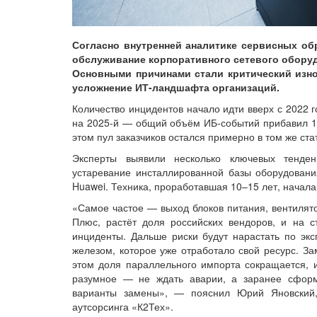
Согласно внутренней аналитике сервисных обр
обслуживание корпоративного сетевого оборуд
Основными причинами стали критический изно
усложнение ИТ-ландшафта организаций.
Количество инцидентов начало идти вверх с 2022 г
на 2025-й — общий объём ИБ-событий прибавил 
этом пул заказчиков остался примерно в том же ста
Эксперты выявили несколько ключевых тенде
устаревание инсталлированной базы оборудовани
Huawei. Техника, проработавшая 10–15 лет, начала
«Самое частое — выход блоков питания, вентилято
Плюс, растёт доля российских вендоров, и на 
инциденты. Дальше риски будут нарастать по экс
железом, которое уже отработало свой ресурс. За
этом доля параллельного импорта сокращается, и
разумное — не ждать аварии, а заранее сформ
варианты замены», — пояснил Юрий Яновский,
аутсорсинга «К2Тех».