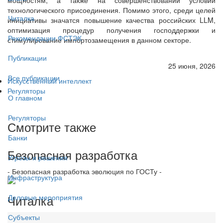
технологического присоединения. Помимо этого, среди целей
Читалка
инициативы значатся повышение качества российских LLM,
оптимизация процедур получения господдержки и
Рекомендации ФСТЭК
стимулирование импортозамещения в данном секторе.
Публикации
25 июня, 2026
Все публикации
Искусственный интеллект
Регуляторы
О главном
Регуляторы
Смотрите также
Банки
Безопасная разработка
Угрозы и решения
- Безопасная разработка эволюция по ГОСТу -
Инфраструктура
Читалка
Деловые мероприятия
Субъекты