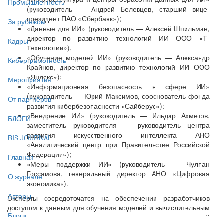
Промышленность
(руководитель — Андрей Белевцев, старший вице-
президент ПАО «Сбербанк»);
За рубежом
«Данные для ИИ» (руководитель — Алексей Шпильман,
директор по развитию технологий ИИ ООО «Т-
Кадры
Технологии»);
«Обучение моделей ИИ» (руководитель — Александр
Киберграмотность
Крайнов, директор по развитию технологий ИИ ООО
«Яндекс»);
Мероприятия
«Информационная безопасность в сфере ИИ»
(руководитель — Юрий Максимов, сооснователь фонда
От партнёров
развития кибербезопасности «Сайберус»);
«Внедрение ИИ» (руководитель — Ильдар Ахметов,
БЛОГИ
заместитель руководителя — руководитель центра
развития искусственного интеллекта АНО
BIS JOURNAL
«Аналитический центр при Правительстве Российской
Федерации»);
Главная
«Меры поддержки ИИ» (руководитель — Чулпан
Госсамова, генеральный директор АНО «Цифровая
О журнале
экономика»).
Авторы
Эксперты сосредоточатся на обеспечении разработчиков
доступом к данным для обучения моделей и вычислительным
Блоги
мощностям, а также на совершенствовании условий