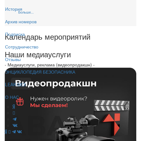
История
Больше...
Архив номеров
Календарь мероприятий
Подписка
Сотрудничество
Наши медиауслуги
Отзывы
- Медиауслуги, реклама (видеопродакшн) -
ЭНЦИКЛОПЕДИЯ БЕЗОПАСНИКА
LEAK-БЕЗ
О НАС