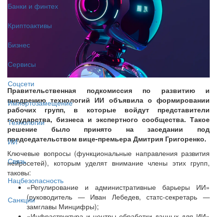
Банки и финтех
Криптоактивы
Бизнес
Сервисы
Соцсети
Правительственная подкомиссия по развитию и
внедрению технологий ИИ объявила о формировании
Импортозамещение
рабочих групп, в которые войдут представители
государства, бизнеса и экспертного сообщества. Такое
Технологии
решение было принято на заседании под
председательством вице-премьера Дмитрия Григоренко.
ИИ
Ключевые вопросы (функциональные направления развития
Связь
нейросетей), которым уделят внимание члены этих групп,
таковы:
Нацбезопасность
«Регулирование и административные барьеры ИИ»
(руководитель — Иван Лебедев, статс-секретарь —
Санкции
замглавы Минцифры);
«Инфраструктура и центры обработки данных для ИИ»