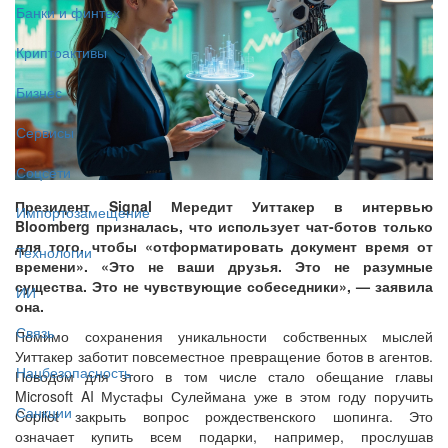
Банки и финтех
Криптоактивы
Бизнес
Сервисы
Соцсети
Президент Signal Мередит Уиттакер в интервью
Импортозамещение
Bloomberg призналась, что использует чат-ботов только
для того, чтобы «отформатировать документ время от
Технологии
времени». «Это не ваши друзья. Это не разумные
существа. Это не чувствующие собеседники», — заявила
ИИ
она.
Связь
Помимо сохранения уникальности собственных мыслей
Уиттакер заботит повсеместное превращение ботов в агентов.
Нацбезопасность
Поводом для этого в том числе стало обещание главы
Microsoft AI Мустафы Сулеймана уже в этом году поручить
Санкции
Copilot закрыть вопрос рождественского шопинга. Это
означает купить всем подарки, например, прослушав