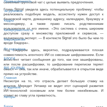
Промышленность
семейный групповой чат с целью выявить предпочтения.
Глава Signal увидела здесь потенциальную проблему: чтобы
За рубежом
реализовать подобную модель, ассистенту нужен доступ к
банковской карте, домашнему адресу, календарю, браузеру и
Кадры
мессенджеру, а также право писать родственникам
пользователя от его имени. «Это система с очень широким
Киберграмотность
доступом сразу к множеству приложений и сервисов, —
подчеркнула эксперт. — В контексте Signal это было бы чем-то
Мероприятия
вроде бэкдора».
От партнёров
Под бэкдором здесь, вероятно, подразумевается плохая
совместимость агентного ИИ со сквозным шифрованием. Если
БЛОГИ
ассистент читает сообщения до того, как они зашифрованы,
или после расшифровки, то шифрование переписки теряет
BIS JOURNAL
смысл — она, так или иначе, обрабатывается в открытом виде
прямо на устройстве.
Главная
Несмотря на то, что отрасль делает большую ставку на
агентов, Мередит Уитакер не видит этот сценарий развития
О журнале
ИИ-технологий основным или тем более неизбежным. И
ставит во главу угла приватность.
Авторы
Блоги