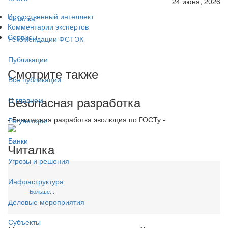
24 июня, 2026
Искусственный интеллект
Читалка
Комментарии экспертов
Сервисы
Рекомендации ФСТЭК
Публикации
Смотрите также
Все публикации
Безопасная разработка
О главном
- Безопасная разработка эволюция по ГОСТу -
Регуляторы
Банки
Читалка
Угрозы и решения
Инфраструктура
Больше...
Деловые мероприятия
Субъекты