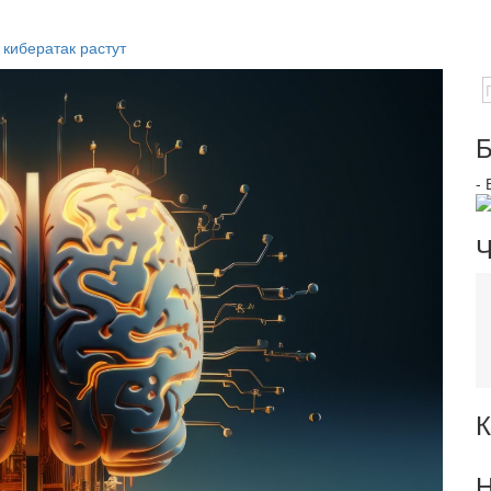
 кибератак растут
Б
-
Ч
К
Н