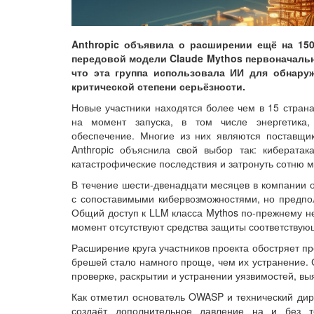
Anthropic объявила о расширении ещё на 150
передовой модели Claude Mythos первоначаль
что эта группа использовала ИИ для обнару
критической степени серьёзности.
Новые участники находятся более чем в 15 стран
на момент запуска, в том числе энергетика,
обеспечение. Многие из них являются поставщик
Anthropic объяснила свой выбор так: киберата
катастрофические последствия и затронуть сотню 
В течение шести-двенадцати месяцев в компании 
с сопоставимыми кибервозможностями, но предпо
Общий доступ к LLM класса Mythos по-прежнему нев
момент отсутствуют средства защиты соответствую
Расширение круга участников проекта обостряет пр
брешей стало намного проще, чем их устранение. С
проверке, раскрытии и устранении уязвимостей, в
Как отметил основатель OWASP и технический дир
создаёт дополнительное давление на и без т