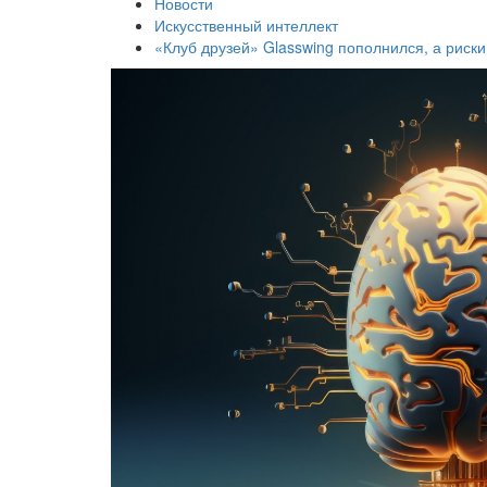
Новости
Искусственный интеллект
«Клуб друзей» Glasswing пополнился, а риски