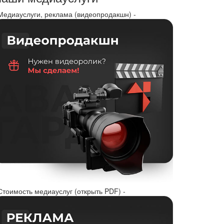
 Медиауслуги, реклама (видеопродакшн) -
Стоимость медиауслуг (открыть PDF) -