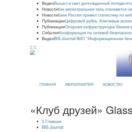
Видео
Вышел в свет долгожданный пятидесяты
Новости
Как магистральная сеть становится с
Новости
Банк России привёл статистику по ки
Публикации
Цифровой рубль. Ключевые аспек
Публикации
Опорная инфраструктура банков в
События
Конференция по сетевой безопаснос
Видео
BIS Journal №51 "Информационная без
ГЛАВНАЯ
МЕРОПРИЯТИЯ
НОВОСТИ
«Клуб друзей» Glass
Главная
BIS Journal