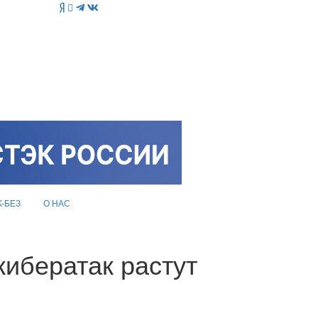
K-БЕЗ
О НАС
кибератак растут