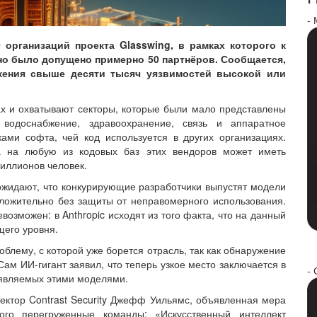
-
 организаций проекта Glasswing, в рамках которого к
но было допущено примерно 50 партнёров. Сообщается,
жения свыше десяти тысяч уязвимостей высокой или
ах и охватывают секторы, которые были мало представлены
 водоснабжение, здравоохранение, связь и аппаратное
ами софта, чей код используется в других организациях.
ка на любую из кодовых баз этих вендоров может иметь
миллионов человек.
ожидают, что конкурирующие разработчики выпустят модели
ложительно без защиты от неправомерного использования.
озможен: в Anthropic исходят из того факта, что на данный
щего уровня.
облему, с которой уже борется отрасль, так как обнаружение
ам ИИ-гигант заявил, что теперь узкое место заключается в
- 
ыявляемых этими моделями.
ектор Contrast Security Джефф Уильямс, объявленная мера
ого перегруженные команды: «Искусственный интеллект