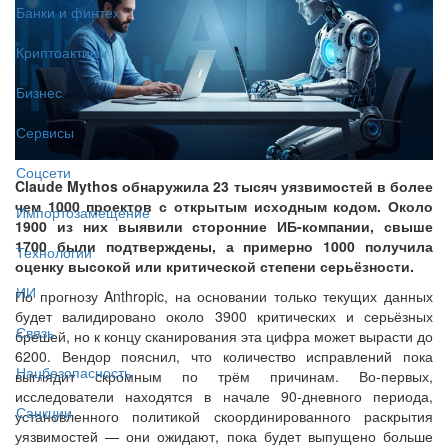
Банки и финтех
Криптоактивы
Бизнес
Сервисы
Соцсети
Claude Mythos обнаружила 23 тысяч уязвимостей в более
чем 1000 проектов с открытым исходным кодом. Около
Импортозамещение
1900 из них выявили сторонние ИБ-компании, свыше
1700 были подтверждены, а примерно 1000 получила
Технологии
оценку высокой или критической степени серьёзности.
ИИ
По прогнозу Anthropic, на основании только текущих данных
будет валидировано около 3900 критических и серьёзных
Связь
брешей, но к концу сканирования эта цифра может вырасти до
6200. Вендор пояснил, что количество исправлений пока
Нацбезопасность
выглядит скромным по трём причинам. Во-первых,
исследователи находятся в начале 90-дневного периода,
Санкции
установленного политикой скоординированного раскрытия
уязвимостей — они ожидают, пока будет выпущено больше