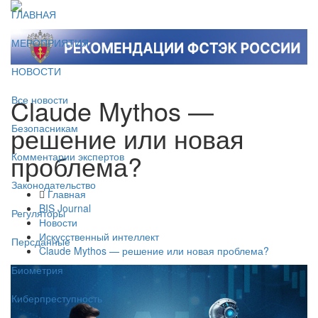
ГЛАВНАЯ
МЕРОПРИЯТИЯ
НОВОСТИ
Claude Mythos —
Все новости
решение или новая
Безопасникам
проблема?
Комментарии экспертов
Законодательство
Главная
BIS Journal
Регуляторы
Новости
Искусственный интеллект
Персданные
Claude Mythos — решение или новая проблема?
Биометрия
Киберпреступность