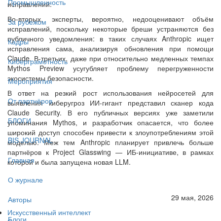
Промышленность
исправлений.
Во-вторых, эксперты, вероятно, недооценивают объём
За рубежом
исправлений, поскольку некоторые бреши устраняются без
публичного уведомления: в таких случаях Anthropic ищет
Кадры
исправления сама, анализируя обновления при помощи
Claude. В-третьих, даже при относительно медленных темпах
Киберграмотность
Mythos Preview усугубляет проблему перегруженности
экосистемы безопасности.
Мероприятия
В ответ на резкий рост использования нейросетей для
От партнёров
выявления киберугроз ИИ-гигант представил сканер кода
Claude Security. В его публичных версиях уже заметили
БЛОГИ
упоминания Mythos, и разработчик опасается, что более
широкий доступ способен привести к злоупотреблениям этой
BIS JOURNAL
моделью. Меж тем Anthropic планирует привлечь больше
партнёров к Project Glasswing — ИБ-инициативе, в рамках
Главная
которой и была запущена новая LLM.
О журнале
29 мая, 2026
Авторы
Искусственный интеллект
Блоги