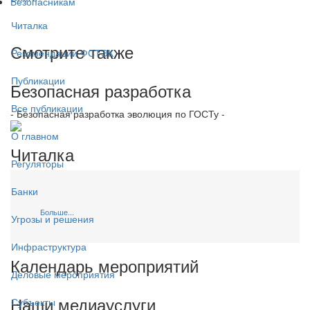
Безопасникам
Читалка
Смотрите также
Рекомендации ФСТЭК
Публикации
Безопасная разработка
Все публикации
- Безопасная разработка эволюция по ГОСТу -
О главном
Читалка
Регуляторы
Банки
Больше...
Угрозы и решения
Инфраструктура
Календарь мероприятий
Деловые мероприятия
Наши медиауслуги
Субъекты