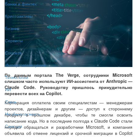
Банки и финтех
Криптоактивы
Бизнес
Сервисы
Соцсети
Импортозамещение
По данным портала The Verge, сотрудники Microsoft
Технологии
слишком часто используют ИИ-ассистента от Anthropic —
Claude Code. Руководству пришлось принудительно
ИИ
перевести всех на Copilot.
Связь
Корпорация оплатила своим специалистам — менеджерам
проектов, дизайнерам и другим — доступ к стороннему
Нацбезопасность
продукту в прошлом декабре, чтобы те смогли освоить
написание кода. Но в последние полгода к Claude Code стали
Санкции
нередко обращаться и разработчики Microsoft, и компания
объявила об отмене лицензий и срочной миграции в Copilot