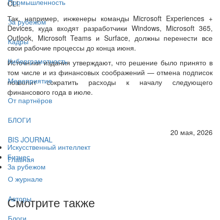
Промышленность
CLI.
Так, например, инженеры команды Microsoft Experiences +
За рубежом
Devices, куда входят разработчики Windows, Microsoft 365,
Outlook, Microsoft Teams и Surface, должны перенести все
Кадры
свои рабочие процессы до конца июня.
Киберграмотность
Источники издания утверждают, что решение было принято в
том числе и из финансовых соображений — отмена подписок
Мероприятия
позволит сократить расходы к началу следующего
финансового года в июле.
От партнёров
БЛОГИ
20 мая, 2026
BIS JOURNAL
Искусственный интеллект
Бизнес
Главная
За рубежом
О журнале
Смотрите также
Авторы
Блоги