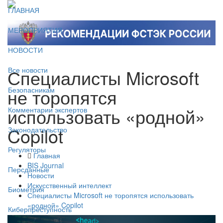
ГЛАВНАЯ
МЕРОПРИЯТИЯ
НОВОСТИ
Специалисты Microsoft
Все новости
не торопятся
Безопасникам
использовать «родной»
Комментарии экспертов
Copilot
Законодательство
Регуляторы
Главная
BIS Journal
Персданные
Новости
Искусственный интеллект
Биометрия
Специалисты Microsoft не торопятся использовать
«родной» Copilot
Киберпреступность