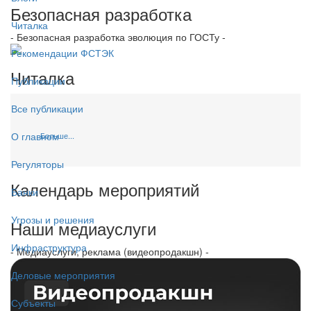
Безопасная разработка
Читалка
- Безопасная разработка эволюция по ГОСТу -
Рекомендации ФСТЭК
Читалка
Публикации
Все публикации
О главном
Больше...
Регуляторы
Календарь мероприятий
Банки
Угрозы и решения
Наши медиауслуги
Инфраструктура
- Медиауслуги, реклама (видеопродакшн) -
Деловые мероприятия
Субъекты