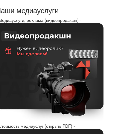
аши медиауслуги
 Медиауслуги, реклама (видеопродакшн) -
Стоимость медиауслуг (открыть PDF) -