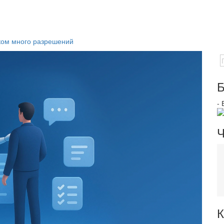
ком много разрешений
Б
-
Ч
К