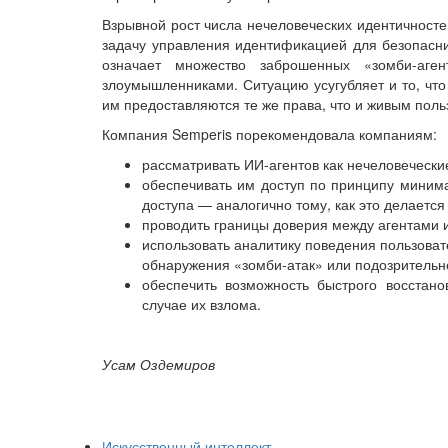
Взрывной рост числа нечеловеческих идентичностей
задачу управления идентификацией для безопасни
означает множество заброшенных «зомби-аге
злоумышленниками. Ситуацию усугубляет и то, что
им предоставляются те же права, что и живым поль
Компания Semperis порекомендовала компаниям:
рассматривать ИИ-агентов как нечеловеческие
обеспечивать им доступ по принципу миним
доступа — аналогично тому, как это делаетс
проводить границы доверия между агентами и
использовать аналитику поведения пользова
обнаружения «зомби-атак» или подозрительно
обеспечить возможность быстрого восстан
случае их взлома.
Усам Оздемиров
Искусственный интеллект