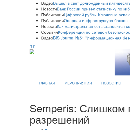
Видео
Вышел в свет долгожданный пятидесяты
Новости
Банк России привёл статистику по ки
Публикации
Цифровой рубль. Ключевые аспек
Публикации
Опорная инфраструктура банков в
Новости
Как магистральная сеть становится с
События
Конференция по сетевой безопаснос
Видео
BIS Journal №51 "Информационная без
ГЛАВНАЯ
МЕРОПРИЯТИЯ
НОВОСТИ
Semperis: Слишком 
разрешений