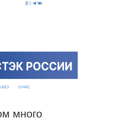
K-БЕЗ
О НАС
ом много