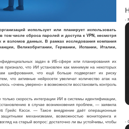
Н
-
организаций использует или планирует использовать
в том числе сброса паролей и доступа к VPN, несмотря
к и взломов данных. В рамках исследования компания
нции, Великобритании, Германии, Испании, Италии,
нфиденциальных задач в ИБ-сфере или планирования их
в признало, что ИИ установлен как минимум на некоторых
ам шифрования, что ещё больше подвергает их риску
тем, что активные нейросети увеличат количество атак на
алось «очень уверено» в возможности восстановить контроль
не только скорость интеграции ИИ в системы идентификации,
осстановлению в случае возникновения проблем, — заявила
res Грейс Кэсси. — Такое внедрение даёт операционные
 защитными механизмами, возможностью мониторинга и
- 
 взгляд на старый вопрос: достаточно ли вы устойчивы, чтобы