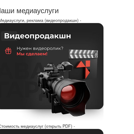
аши медиауслуги
 Медиауслуги, реклама (видеопродакшн) -
Стоимость медиауслуг (открыть PDF) -