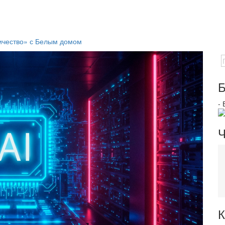
ничество» с Белым домом
Б
-
Ч
К