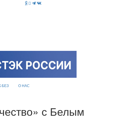
K-БЕЗ
О НАС
ичество» с Белым