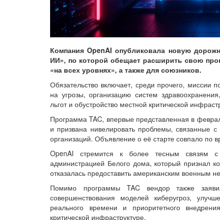
Компания OpenAI опубликовала новую дорожн
ИИ», по которой обещает расширить свою прогр
«на всех уровнях», а также для союзников.
Обязательство включает, среди прочего, миссии 
на угрозы, организацию систем здравоохранения
льгот и обустройство местной критической инфраст
Программа TAC, впервые представленная в феврал
и призвана нивелировать проблемы, связанные с 
организаций. Объявление о её старте совпало по в
OpenAI стремится к более тесным связям с 
администрацией Белого дома, который признал ко
отказалась предоставить американским военным не
Помимо программы TAC вендор также заяви
совершенствования моделей киберугроз, улуч
реального времени и приоритетного внедрен
критической инфраструктуре.