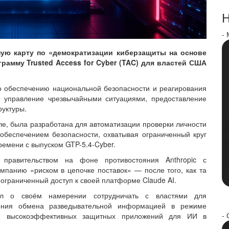
Н
-
ую карту по «демократизации киберзащиты на основе
амму Trusted Access for Cyber ​​(TAC) для властей США
по обеспечению национальной безопасности и реагирования
, управление чрезвычайными ситуациями, предоставление
руктуры.
е, была разработана для автоматизации проверки личности
обеспечением безопасности, охватывая ограниченный круг
ремени с выпуском GTP-5.4-Cyber.
правительством на фоне противостояния Anthropic с
мпанию «риском в цепочке поставок» — после того, как та
ограниченный доступ к своей платформе Claude AI.
л о своём намерении сотрудничать с властями для
шения обмена разведывательной информацией в режиме
- 
ия высокоэффективных защитных приложений для ИИ в