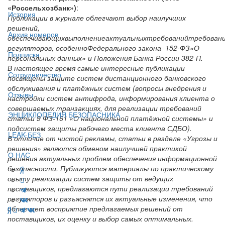
«Россельхозбанк»)
:
История
Публикации в журнале облегчают выбор наилучших
решений,
Архив номеров
обеспечивающихвыполнениеактуальныхтребованийтребовани
регуляторов, особенноФедерального закона 152-ФЗ«О
Подписка
персональных данных» и Положения Банка России 382-П.
В настоящее время самые интересные публикации
Сотрудничество
посвящены защите систем дистанционного банковского
обслуживания и платёжных систем (вопросы внедрения и
Отзывы
настройки систем антифрода, информирования клиента о
совершаемых транзакциях, для реализации требований
ЭНЦИКЛОПЕДИЯ БЕЗОПАСНИКА
статьи 9 ФЗ-161 «О национальной платёжной системы» и
подсистем защиты рабочего места клиента СДБО).
LEAK-БЕЗ
В отличие от чистой рекламы, статьи в разделе «Угрозы и
решения» являются обменом наилучшей практикой
О НАС
решения актуальных проблем обеспечения информационной
безопасности. Публикуются материалы по практическому
опыту реализации систем защиты от ведущих
поставщиков, предлагаются пути реализации требований
регуляторов и разъяснятся их актуальные изменения, что
облегчает восприятие предлагаемых решений от
поставщиков, их оценку и выбор самых оптимальных.