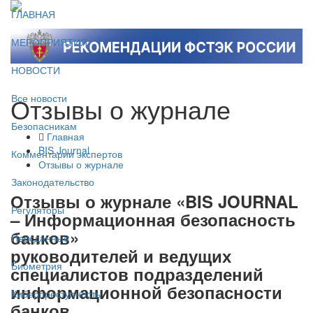
ГЛАВНАЯ
МЕРОПРИЯТИЯ
НОВОСТИ
Отзывы о журнале
Все новости
Безопасникам
Главная
BIS Journal
Комментарии экспертов
Отзывы о журнале
Законодательство
Отзывы о журнале «BIS JOURNAL
Регуляторы
– Информационная безопасность
банков»
Персданные
руководителей и ведущих
Биометрия
специалистов подразделений
информационной безопасности
Киберпреступность
банков