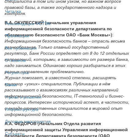
специалиста в том или ином узком, но важном вопросе
правовой базы, а также государственного надзора и
Читалка
контроля.
В.А. ОКУЛЕССКИЙ (начальник управления
Рекомендации ФСТЭК
информационной безопасности департамента по
обеспечению безопасности ОАО «Банк Москвы»)
:
Публикации
Информационная безопасность банков – отрасль весьма
разнообразная. Только главный государственный
Все публикации
регулятор, Банк России определяет от 8 до 12 отдельных
направлений, которыми, в зависимости от размера банка,
О главном
надо заниматься. Одинаково хорошо разбираться в этих
разных направлениях проблематично.
Регуляторы
Журнал помогает, в известной степени, расширять
кругозор «узких» специалистов. Публикации в нём
Банки
рассказывают о взаимосвязях различных направлений
информационной безопасности, IT-технологий и бизнес-
Угрозы и решения
процессов. Интересен исторический аспект, в частности,
о вкладе отечественных специалистов в мировой опыт
Инфраструктура
информационной безопасности.
Деловые мероприятия
А.А. ФЕДОРОВ (Начальник Отдела развития
информационной защиты Управления информационной
Субъекты
безопасности Департамента безопасности (ОАО