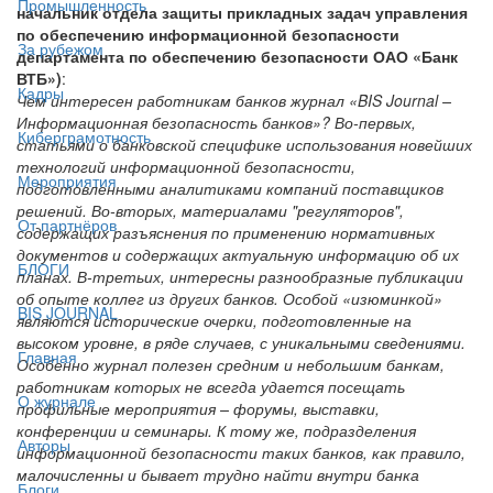
Промышленность
начальник отдела защиты прикладных задач управления
по обеспечению информационной безопасности
За рубежом
департамента по обеспечению безопасности ОАО «Банк
ВТБ»)
:
Кадры
Чем интересен работникам банков журнал «BIS Journal –
Информационная безопасность банков»? Во-первых,
Киберграмотность
статьями о банковской специфике использования новейших
технологий информационной безопасности,
Мероприятия
подготовленными аналитиками компаний поставщиков
решений. Во-вторых, материалами "регуляторов",
От партнёров
содержащих разъяснения по применению нормативных
документов и содержащих актуальную информацию об их
БЛОГИ
планах. В-третьих, интересны разнообразные публикации
об опыте коллег из других банков. Особой «изюминкой»
BIS JOURNAL
являются исторические очерки, подготовленные на
высоком уровне, в ряде случаев, с уникальными сведениями.
Главная
Особенно журнал полезен средним и небольшим банкам,
работникам которых не всегда удается посещать
О журнале
профильные мероприятия – форумы, выставки,
конференции и семинары. К тому же, подразделения
Авторы
информационной безопасности таких банков, как правило,
малочисленны и бывает трудно найти внутри банка
Блоги