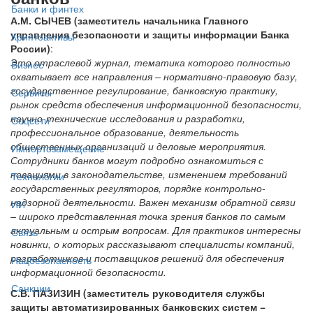
Банки и финтех
А.М. СЫЧЕВ (заместитель начальника Главного
управления безопасности и защиты информации Банка
Криптоактивы
России)
:
Это отраслевой журнал, тематика которого полностью
Бизнес
охватывает все направления – нормативно-правовую базу,
государственное регулирование, банковскую практику,
Сервисы
рынок средств обеспечения информационной безопасности,
научно-технические исследования и разработки,
Соцсети
профессиональное образование, деятельность
общественных организаций и деловые мероприятия.
Импортозамещение
Сотрудники банков могут подробно ознакомиться с
новациями в законодательстве, изменением требований
Технологии
государственных регуляторов, порядке контрольно-
надзорной деятельности. Важен механизм обратной связи
ИИ
– широко представленная точка зрения банков по самым
актуальным и острым вопросам. Для практиков интересны
Связь
новинки, о которых рассказывают специалисты компаний,
разработчиков и поставщиков решений для обеспечения
Нацбезопасность
информационной безопасности.
Санкции
С.В. ПАЗИЗИН (заместитель руководителя службы
защиты автоматизированных банковских систем −