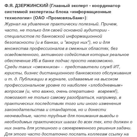
Ф.Я. ДЗЕРЖИНСКИЙ (Главный эксперт - координатор
системной экспертизы блока «информационные
технологии» (ОАО «Промсвязьбанк»)
:
Журнал на удивление практически полезный. Причем,
часто, не только для своей основной аудитории -
специалистов по банковской информационной
безопасности (и в банках, и "вокруг них"), но и для
множества профессионалов в смежных областях, без
осведомленного, активного содействия которых реальное
обеспечение ИБ в банке подчас просто невозможно.
Среди таких «смежников» - представители служб ИТ,
юристы, бизнес дистанционного банковского обслуживания
и т. д. Публикации в журнале, издаваемые на высоком
профессиональном уровне по наиболее «злободневным»
вопросам (и, что важно, очень оперативно вовремя!),
помогают не только самому разобраться, например, в
практических последствиях того или иного изменения
законодательства и стандартов, но и донести
неочевидные, часто трудные для понимания выводы о
необходимых практических шагах до всех тех, кто должен о
них знать для успешного и своевременного решения задачи.
Для этого часто достаточно послать коллегам ссылку на