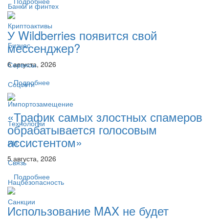
Подробнее
Банки и финтех
Криптоактивы
У Wildberries появится свой
мессенджер?
Бизнес
6 августа, 2026
Сервисы
Подробнее
Соцсети
Импортозамещение
«Трафик самых злостных спамеров
Технологии
обрабатывается голосовым
ассистентом»
ИИ
5 августа, 2026
Связь
Подробнее
Нацбезопасность
Санкции
Использование MAX не будет