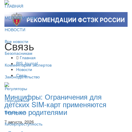
ГЛАВНАЯ
МЕРОПРИЯТИЯ
НОВОСТИ
Связь
Все новости
Безопасникам
Главная
BIS Journal
Комментарии экспертов
Новости
Связь
Законодательство
Регуляторы
Минцифры: Ограничения для
Персданные
детских SIM-карт применяются
только родителями
Биометрия
7 августа, 2026
Киберпреступность