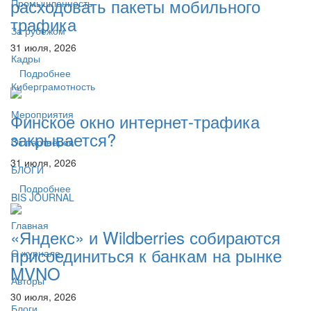
расходовать пакеты мобильного
Промышленность
трафика
За рубежом
31 июля, 2026
Кадры
Подробнее
Киберграмотность
Мероприятия
Финское окно интернет-трафика
закрывается?
От партнёров
31 июля, 2026
БЛОГИ
Подробнее
BIS JOURNAL
Главная
«Яндекс» и Wildberries собираются
присоединиться к банкам на рынке
О журнале
MVNO
Авторы
30 июля, 2026
Блоги