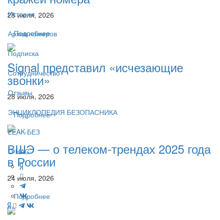
История
28 июля, 2026
Подробнее
Архив номеров
Подписка
Signal представил «исчезающие
Сотрудничество
звонки»
Отзывы
28 июля, 2026
ЭНЦИКЛОПЕДИЯ БЕЗОПАСНИКА
Подробнее
LEAK-БЕЗ
ВШЭ — о телеком-трендах 2025 года
О НАС
в России
24 июля, 2026
Подробнее