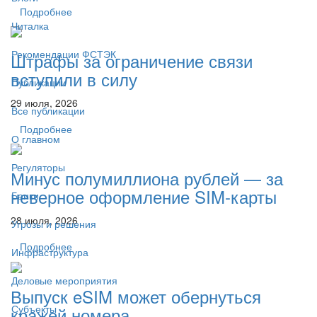
Подробнее
Читалка
Рекомендации ФСТЭК
Штрафы за ограничение связи
вступили в силу
Публикации
29 июля, 2026
Все публикации
Подробнее
О главном
Регуляторы
Минус полумиллиона рублей — за
неверное оформление SIM-карты
Банки
28 июля, 2026
Угрозы и решения
Подробнее
Инфраструктура
Деловые мероприятия
Выпуск eSIM может обернуться
Субъекты
кражей номера