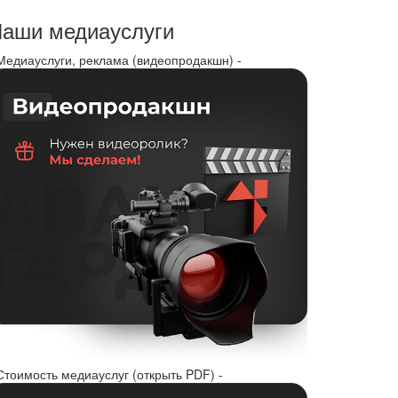
аши медиауслуги
 Медиауслуги, реклама (видеопродакшн) -
Стоимость медиауслуг (открыть PDF) -