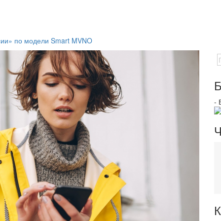
ссии» по модели Smart MVNO
Б
-
Ч
К