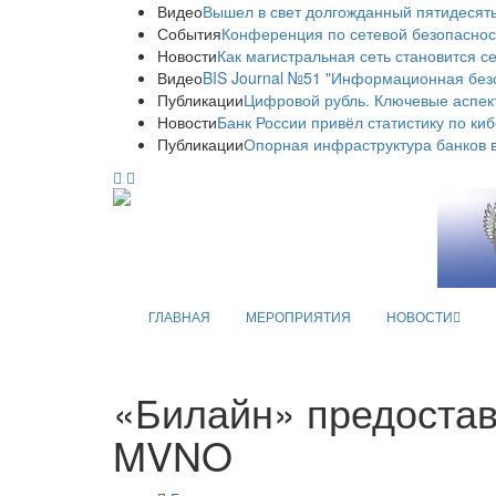
Видео
Вышел в свет долгожданный пятидесяты
События
Конференция по сетевой безопаснос
Новости
Как магистральная сеть становится с
Видео
BIS Journal №51 "Информационная без
Публикации
Цифровой рубль. Ключевые аспек
Новости
Банк России привёл статистику по ки
Публикации
Опорная инфраструктура банков в
ГЛАВНАЯ
МЕРОПРИЯТИЯ
НОВОСТИ
«Билайн» предостав
MVNO