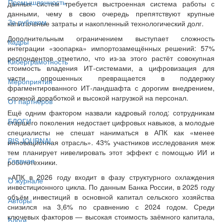
Промышленность
данных систем требуется выстроенная система работы с
данными, чему в свою очередь препятствуют крупные
За рубежом
капитальные затраты и накопленный технологический долг.
Дополнительным ограничением выступает сложность
Кадры
интеграции «зоопарка» импортозамещённых решений: 57%
респондентов отметило, что из-за этого растёт совокупная
Киберграмотность
стоимость владения ИТ-системами, а цифровизация для
части опрошенных превращается в поддержку
Мероприятия
фрагментированного ИТ-ландшафта с дорогим внедрением,
сложной доработкой и высокой нагрузкой на персонал.
От партнёров
Ещё одним фактором назвали кадровый голод: сотрудникам
БЛОГИ
старшего поколения недостает цифровых навыков, а молодые
специалисты не спешат наниматься в АПК как «менее
BIS JOURNAL
инновационная отрасль». 43% участников исследования меж
тем планирует нивелировать этот эффект с помощью ИИ и
Главная
робототехники.
«АПК в 2026 году входит в фазу структурного охлаждения
О журнале
инвестиционного цикла. По данным Банка России, в 2025 году
объём инвестиций в основной капитал сельского хозяйства
Авторы
снизился на 3,6% по сравнению с 2024 годом. Среди
ключевых факторов — высокая стоимость заёмного капитала,
Блоги