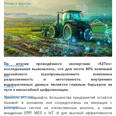
Банки и финтех
Криптоактивы
Бизнес
Сервисы
Соцсети
Импортозамещение
По итогам проведённого экспертами «К2Тех»
Технологии
исследования выяснилось, что для почти 80% компаний
российского агропромышленного комплекса
ИИ
разрозненность и неготовность внутренних
корпоративных данных является главным барьером на
Связь
пути к масштабной цифровизации.
Нацбезопасность
Зрелость ИТ-ландшафта большинства предприятий остаётся
базовой: в основном они сосредоточены на миграции с
Санкции
иностранных систем на отечественные аналоги, а также
внедрении ERP, MES и IoT. И для высокой эффективности