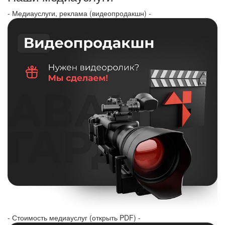
- Медиауслуги, реклама (видеопродакшн) -
- Стоимость медиауслуг (открыть PDF) -