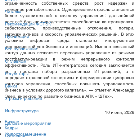
ограниченность собственных средств, рост издержек и
снижение рентабельности. Одновременно отрасль становится
Читалка
более чувствительной к качеству управления: дальнейший
рост всё больше определяется способностью контролировать
Рекомендации ФСТЭК
себестоимость, производственные отклонения, потери,
загрузку активов и скорость управленческих решений. В этих
Публикации
условиях цифровая среда становится инструментом
экономической устойчивости и инноваций. Именно связанный
Все публикации
контур данных позволяет переводить управление из режима
постфактум-реакции в режим непрерывного контроля
О главном
эффективности. Роль ИТ-интеграторов сегодня заключается
не в поставке набора разрозненных ИТ-решений, а в
Регуляторы
передаче отраслевой экспертизы и формировании цифровых
контуров управления, способных повышать управляемость
Банки
бизнеса в условиях дорогого капитала», — отметил Александр
Эдер, директор по развитию бизнеса в АПК «К2Тех».
Угрозы и решения
Инфраструктура
10 июня, 2026
Бизнес
Деловые мероприятия
Кадры
Импортозамещение
Субъекты