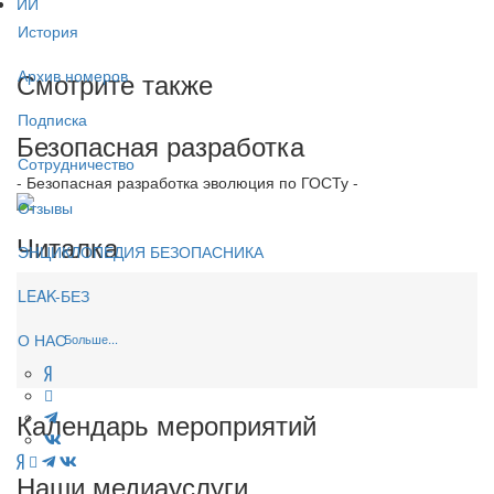
ИИ
История
Смотрите также
Архив номеров
Подписка
Безопасная разработка
Сотрудничество
- Безопасная разработка эволюция по ГОСТу -
Отзывы
Читалка
ЭНЦИКЛОПЕДИЯ БЕЗОПАСНИКА
LEAK-БЕЗ
О НАС
Больше...
Календарь мероприятий
Наши медиауслуги