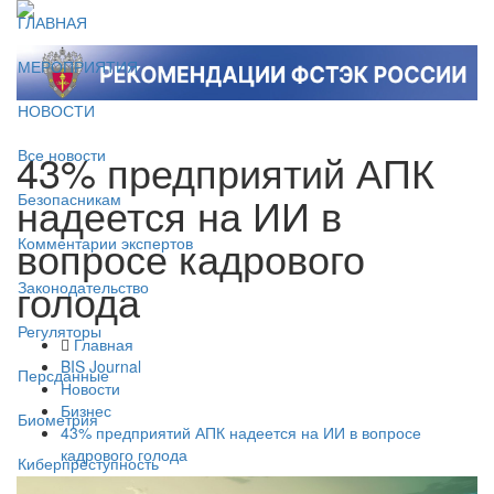
ГЛАВНАЯ
МЕРОПРИЯТИЯ
НОВОСТИ
43% предприятий АПК
Все новости
надеется на ИИ в
Безопасникам
вопросе кадрового
Комментарии экспертов
голода
Законодательство
Регуляторы
Главная
BIS Journal
Персданные
Новости
Бизнес
Биометрия
43% предприятий АПК надеется на ИИ в вопросе
кадрового голода
Киберпреступность