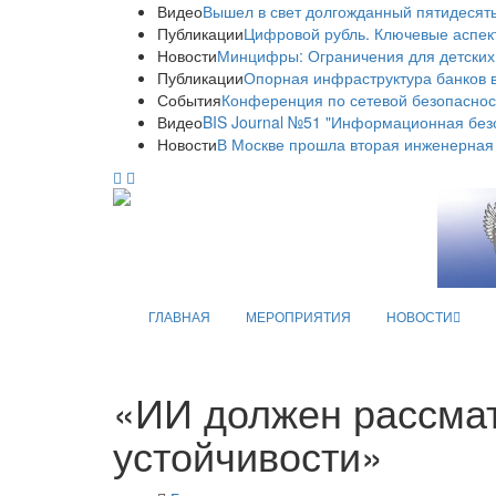
Видео
Вышел в свет долгожданный пятидесяты
Публикации
Цифровой рубль. Ключевые аспек
Новости
Минцифры: Ограничения для детских
Публикации
Опорная инфраструктура банков в
События
Конференция по сетевой безопаснос
Видео
BIS Journal №51 "Информационная без
Новости
В Москве прошла вторая инженерная
ГЛАВНАЯ
МЕРОПРИЯТИЯ
НОВОСТИ
«ИИ должен рассмат
устойчивости»