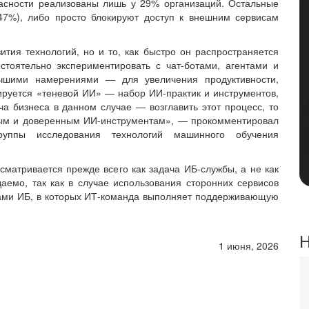
пасности реализованы лишь у 29% организаций. Остальные
47%), либо просто блокируют доступ к внешним сервисам
ития технологий, но и то, как быстро он распространяется
стоятельно экспериментировать с чат-ботами, агентами и
чшими намерениями — для увеличения продуктивности,
ируется «теневой ИИ» — набор ИИ-практик и инструментов,
а бизнеса в данном случае — возглавить этот процесс, то
сным и доверенным ИИ-инструментам», — прокомментировал
руппы исследования технологий машинного обучения
матривается прежде всего как задача ИБ-службы, а не как
емо, так как в случае использования сторонних сервисов
ками ИБ, в которых ИТ-команда выполняет поддерживающую
Н
1 июня, 2026