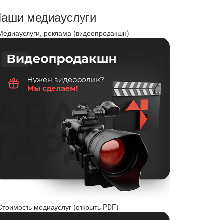
аши медиауслуги
 Медиауслуги, реклама (видеопродакшн) -
Стоимость медиауслуг (открыть PDF) -