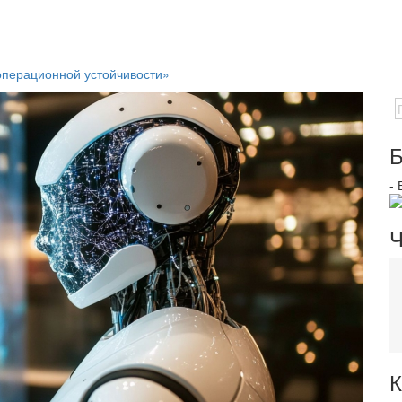
операционной устойчивости»
Б
-
Ч
К