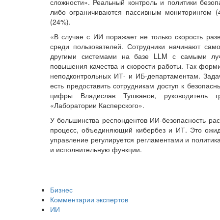
сложности». Реальный контроль и политики безо
либо ограничиваются пассивным мониторингом (
(24%).
«В случае с ИИ поражает не только скорость разв
среди пользователей. Сотрудники начинают само
другими системами на базе LLM с самыми лу
повышения качества и скорости работы. Так форм
неподконтрольных ИТ- и ИБ-департаментам. Задач
есть предоставить сотрудникам доступ к безопа
цифры Владислав Тушканов, руководитель г
«Лаборатории Касперского».
У большинства респондентов ИИ-безопасность расс
процесс, объединяющий кибербез и ИТ. Это ожида
управление регулируется регламентами и полити
и исполнительную функции.
Бизнес
Комментарии экспертов
ИИ