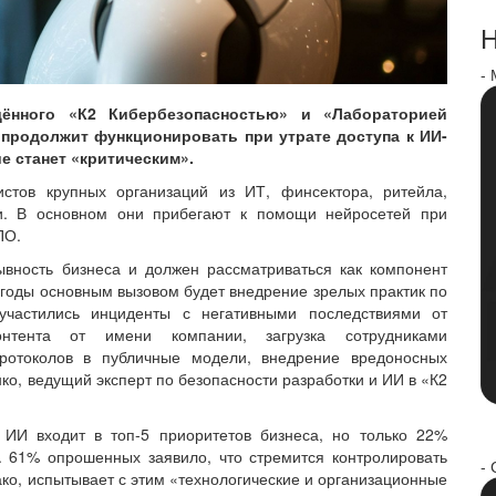
Н
-
дённого «К2 Кибербезопасностью» и «Лабораторией
 продолжит функционировать при утрате доступа к ИИ-
е станет «критическим».
стов крупных организаций из ИТ, финсектора, ритейла,
ли. В основном они прибегают к помощи нейросетей при
ПО.
ывность бизнеса и должен рассматриваться как компонент
годы основным вызовом будет внедрение зрелых практик по
участились инциденты с негативными последствиями от
онтента от имени компании, загрузка сотрудниками
ротоколов в публичные модели, внедрение вредоносных
ко, ведущий эксперт по безопасности разработки и ИИ в «К2
ь ИИ входит в топ-5 приоритетов бизнеса, но только 22%
 61% опрошенных заявило, что стремится контролировать
- 
ако, испытывает с этим «технологические и организационные