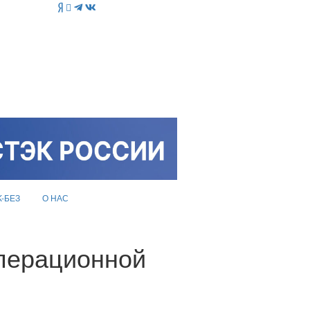
K-БЕЗ
О НАС
операционной