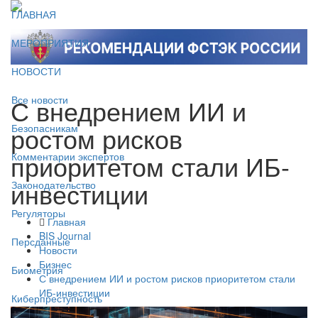
ГЛАВНАЯ
МЕРОПРИЯТИЯ
НОВОСТИ
С внедрением ИИ и
Все новости
ростом рисков
Безопасникам
приоритетом стали ИБ-
Комментарии экспертов
инвестиции
Законодательство
Регуляторы
Главная
BIS Journal
Персданные
Новости
Бизнес
Биометрия
С внедрением ИИ и ростом рисков приоритетом стали
ИБ-инвестиции
Киберпреступность