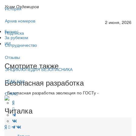
Усам Оздемиров
История
Архив номеров
2 июня, 2026
Бизнес
Подписка
За рубежом
ИИ
Сотрудничество
Отзывы
Смотрите также
ЭНЦИКЛОПЕДИЯ БЕЗОПАСНИКА
Безопасная разработка
LEAK-БЕЗ
- Безопасная разработка эволюция по ГОСТу -
О НАС
Читалка
Больше...