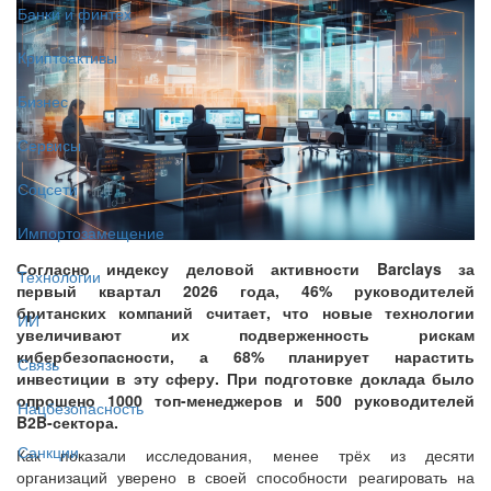
Банки и финтех
Криптоактивы
Бизнес
Сервисы
Соцсети
Импортозамещение
Согласно индексу деловой активности Barclays за
Технологии
первый квартал 2026 года, 46% руководителей
британских компаний считает, что новые технологии
ИИ
увеличивают их подверженность рискам
кибербезопасности, а 68% планирует нарастить
Связь
инвестиции в эту сферу. При подготовке доклада было
опрошено 1000 топ-менеджеров и 500 руководителей
Нацбезопасность
B2B-сектора.
Санкции
Как показали исследования, менее трёх из десяти
организаций уверено в своей способности реагировать на