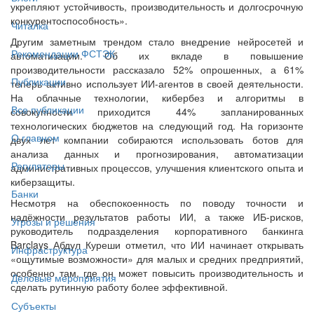
укрепляют устойчивость, производительность и долгосрочную
конкурентоспособность».
Читалка
Другим заметным трендом стало внедрение нейросетей и
Рекомендации ФСТЭК
автоматизации. Об их вкладе в повышение
производительности рассказало 52% опрошенных, а 61%
Публикации
теперь активно использует ИИ-агентов в своей деятельности.
На облачные технологии, кибербез и алгоритмы в
Все публикации
совокупности приходится 44% запланированных
технологических бюджетов на следующий год. На горизонте
О главном
двух лет компании собираются использовать ботов для
анализа данных и прогнозирования, автоматизации
Регуляторы
административных процессов, улучшения клиентского опыта и
киберзащиты.
Банки
Несмотря на обеспокоенность по поводу точности и
надёжности результатов работы ИИ, а также ИБ-рисков,
Угрозы и решения
руководитель подразделения корпоративного банкинга
Barclays Абдул Куреши отметил, что ИИ начинает открывать
Инфраструктура
«ощутимые возможности» для малых и средних предприятий,
особенно там, где он может повысить производительность и
Деловые мероприятия
сделать рутинную работу более эффективной.
Субъекты