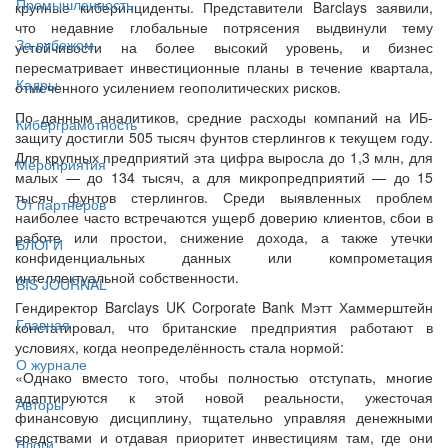
Промышленность
крупные киберинциденты. Представители Barclays заявили,
что недавние глобальные потрясения выдвинули тему
За рубежом
устойчивости на более высокий уровень, и бизнес
пересматривает инвестиционные планы в течение квартала,
Кадры
отмеченного усилением геополитических рисков.
По данным аналитиков, средние расходы компаний на ИБ-
Киберграмотность
защиту достигли 505 тысяч фунтов стерлингов к текущем году.
Для крупных предприятий эта цифра выросла до 1,3 млн, для
Мероприятия
малых — до 134 тысяч, а для микропредприятий — до 15
тысяч фунтов стерлингов. Среди выявленных проблем
От партнёров
наиболее часто встречаются ущерб доверию клиентов, сбои в
работе или простои, снижение дохода, а также утечки
БЛОГИ
конфиденциальных данных или компрометация
интеллектуальной собственности.
BIS JOURNAL
Гендиректор Barclays UK Corporate Bank Мэтт Хаммерштейн
Главная
констатировал, что британские предприятия работают в
условиях, когда неопределённость стала нормой:
О журнале
«Однако вместо того, чтобы полностью отступать, многие
адаптируются к этой новой реальности, ужесточая
Авторы
финансовую дисциплину, тщательно управляя денежными
средствами и отдавая приоритет инвестициям там, где они
Блоги