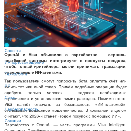
Банки и финтех
Криптоактивы
Бизнес
Сервисы
Соцсети
OpenAI и Visa объявили о партнёрстве — сервисы
платёжной системы интегрируют в продукты вендора,
Импортозамещение
чтобы онлайн-ритейлеры могли принимать транзакции,
совершаемые ИИ-агентами.
Технологии
Так пользователи смогут попросить бота оплатить счёт или
ИИ
купить тот или иной товар. Причём подобные операции будет
одобрять только человек — задавая необходимые
Связь
ограничения и устанавливая лимит расходов. Помимо этого,
Visa начнёт отвечать за безопасность «ИИ-платежей»,
Нацбезопасность
отслеживая возможное мошенничество. В компании в целом
считают, что 2026-й станет «годом покупок с помощью ИИ».
Санкции
Партнёрство с OpenAI — часть программы Visa Intelligent
Commerce. Платёжная система уже сотрудничала с главными