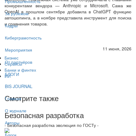
Промышленность
конкурентами вендора — Anthropic и Microsoft. Сама же
OpenAI в прошлом сентябре добавила в ChatGPT функцию
За рубежом
автошопинга, а в ноябре представила инструмент для поиска
и сравнения товаров.
Кадры
Киберграмотность
11 июня, 2026
Мероприятия
Бизнес
От партнёров
Сервисы
Банки и финтех
БЛОГИ
ИИ
BIS JOURNAL
Смотрите также
Главная
О журнале
Безопасная разработка
Авторы
- Безопасная разработка эволюция по ГОСТу -
Блоги