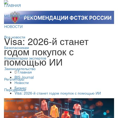
ГЛАВНАЯ
МЕРОПРИЯТИЯ
НОВОСТИ
Visa: 2026-й станет
Все новости
годом покупок с
Безопасникам
помощью ИИ
Комментарии экспертов
Законодательство
Главная
BIS Journal
Регуляторы
Новости
Бизнес
Персданные
Visa: 2026-й станет годом покупок с помощью ИИ
Биометрия
Киберпреступность