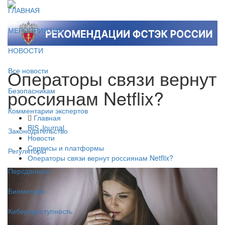
ГЛАВНАЯ
МЕРОПРИЯТИЯ
НОВОСТИ
Операторы связи вернут
Все новости
россиянам Netflix?
Безопасникам
Комментарии экспертов
Главная
BIS Journal
Законодательство
Новости
Сервисы и платформы
Регуляторы
Операторы связи вернут россиянам Netflix?
Персданные
Биометрия
Киберпреступность