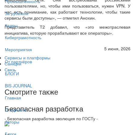
Промышленность
пользователями, но, чтобы ими пользоваться, нужен VPN. У
нас есть понимание, как работают технологии, чтобы такие
За рубежом
сервисы были доступны», — отметил Анохин.
Кадры
Представитель Т2 добавил, что «это межотраслевая
инициатива, которую прорабатывают все операторы».
Киберграмотность
5 июня, 2026
Мероприятия
Сервисы и платформы
От партнёров
Санкции
Связь
БЛОГИ
BIS JOURNAL
Смотрите также
Главная
Безопасная разработка
О журнале
- Безопасная разработка эволюция по ГОСТу -
Авторы
Блоги