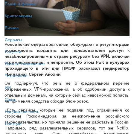
Банки и финтех
Криптоактивы
Бизнес
Сервисы
Российские операторы связи обсуждают с регуляторами
возможность наладить для пользователей доступ к
Соцсети
незаблокированным в стране ресурсам без VPN, включая
стриминг-сервисы и нейросети. Об этом РБК в кулуарах
Импортозамещение
проходящего в эти дни ПМЭФ рассказал гендиректор
«Билайна» Сергей Анохин.
Технологии
Он подчеркнул, что речь не о федеральном перечне
ИИ
разрешённых VPN-приложений, а об одобрении доступа к
отдельным доменам, на которые сейчас невозможно попасть,
Связь
не применяя средства обхода блокировок.
«Есть сервисы, которые не подпали под ограничения со
Нацбезопасность
стороны Роскомнадзора за неисполнение российского
законодательства, но приняли решение не работать в России.
Санкции
Например, ряд развлекательных сервисов, тот же Netflix,
нейронные сети. Они востребованы российскими