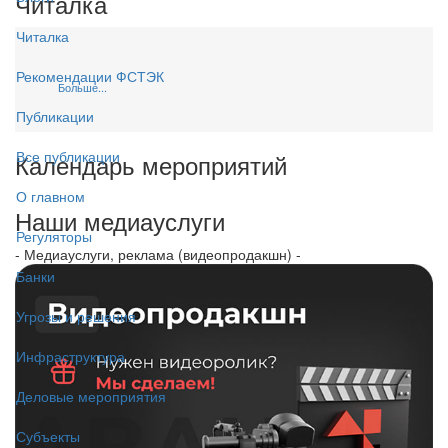
Читалка
Читалка
Рекомендации ФСТЭК
Больше...
Публикации
Все публикации
Календарь мероприятий
О главном
Наши медиауслуги
Регуляторы
- Медиауслуги, реклама (видеопродакшн) -
Банки
Угрозы и решения
Инфраструктура
Деловые мероприятия
Субъекты