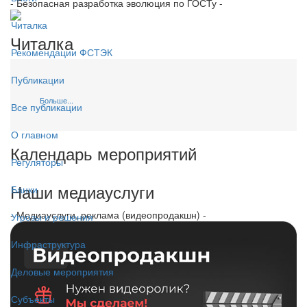
- Безопасная разработка эволюция по ГОСТу -
Читалка
Читалка
Рекомендации ФСТЭК
Публикации
Больше...
Все публикации
О главном
Календарь мероприятий
Регуляторы
Наши медиауслуги
Банки
- Медиауслуги, реклама (видеопродакшн) -
Угрозы и решения
Инфраструктура
Деловые мероприятия
Субъекты