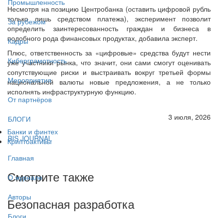
Промышленность
Несмотря на позицию Центробанка (оставить цифровой рубль
только лишь средством платежа), эксперимент позволит
За рубежом
определить заинтересованность граждан и бизнеса в
подобного рода финансовых продуктах, добавила эксперт.
Кадры
Плюс, ответственность за «цифровые» средства будут нести
Киберграмотность
уже участники рынка, что значит, они сами смогут оценивать
сопутствующие риски и выстраивать вокруг третьей формы
Мероприятия
национальной валюты новые предложения, а не только
исполнять инфраструктурную функцию.
От партнёров
3 июля, 2026
БЛОГИ
Банки и финтех
BIS JOURNAL
Криптоактивы
Главная
Смотрите также
О журнале
Авторы
Безопасная разработка
Блоги