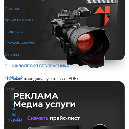
История
Архив номеров
Подписка
Сотрудничество
Отзывы
ЭНЦИКЛОПЕДИЯ БЕЗОПАСНИКА
LEAK-БЕЗ
- Стоимость медиауслуг (открыть PDF) -
О НАС