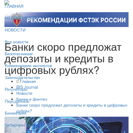
ГЛАВНАЯ
МЕРОПРИЯТИЯ
НОВОСТИ
Банки скоро предложат
Все новости
депозиты и кредиты в
Безопасникам
цифровых рублях?
Комментарии экспертов
Законодательство
Главная
BIS Journal
Регуляторы
Новости
Банки и финтех
Персданные
Банки скоро предложат депозиты и кредиты в цифровых
рублях?
Биометрия
Киберпреступность