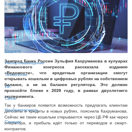
Банки и финтех
Криптоактивы
Бизнес
Сервисы
Соцсети
Зампред Банка России Зульфия Кахруманова в кулуарах
Импортозамещение
Финансового конгресса рассказала изданию
«Ведомости», что кредитные организации смогут
Технологии
открывать кошельки в цифровых рублях на собственном
балансе, а не на балансе регулятора. Это должно
ИИ
произойти ближе к 2029 году, в рамках двухлетнего
эксперимента.
Связь
Так у банкиров появится возможность предлагать клиентам
Нацбезопасность
депозиты и кредиты в новых рублях, пояснила Кахруманова.
Сейчас же такие кошельки открываются через ЦБ РФ как через
Санкции
оператора, и прибыль идёт только от переводов и смарт-
контрактов.