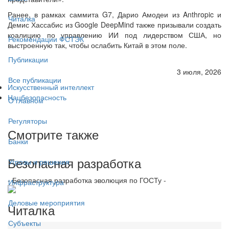
Ранее, в рамках саммита G7, Дарио Амодеи из Anthropic и
Читалка
Демис Хассабис из Google DeepMind также призывали создать
коалицию по управлению ИИ под лидерством США, но
Рекомендации ФСТЭК
выстроенную так, чтобы ослабить Китай в этом поле.
Публикации
3 июля, 2026
Все публикации
Искусственный интеллект
Нацбезопасность
О главном
Регуляторы
Смотрите также
Банки
Безопасная разработка
Угрозы и решения
- Безопасная разработка эволюция по ГОСТу -
Инфраструктура
Деловые мероприятия
Читалка
Субъекты