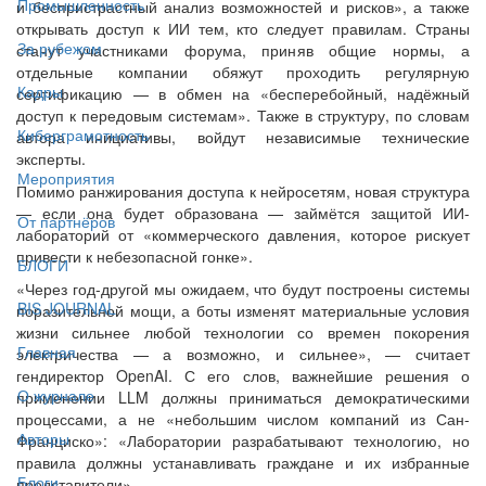
Промышленность
и беспристрастный анализ возможностей и рисков», а также
открывать доступ к ИИ тем, кто следует правилам. Страны
За рубежом
станут участниками форума, приняв общие нормы, а
отдельные компании обяжут проходить регулярную
Кадры
сертификацию — в обмен на «бесперебойный, надёжный
доступ к передовым системам». Также в структуру, по словам
Киберграмотность
автора инициативы, войдут независимые технические
эксперты.
Мероприятия
Помимо ранжирования доступа к нейросетям, новая структура
— если она будет образована — займётся защитой ИИ-
От партнёров
лабораторий от «коммерческого давления, которое рискует
привести к небезопасной гонке».
БЛОГИ
«Через год-другой мы ожидаем, что будут построены системы
BIS JOURNAL
поразительной мощи, а боты изменят материальные условия
жизни сильнее любой технологии со времен покорения
Главная
электричества — а возможно, и сильнее», — считает
гендиректор OpenAI. С его слов, важнейшие решения о
О журнале
применении LLM должны приниматься демократическими
процессами, а не «небольшим числом компаний из Сан-
Авторы
Франциско»: «Лаборатории разрабатывают технологию, но
правила должны устанавливать граждане и их избранные
Блоги
представители».