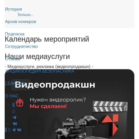
История
Больше...
Архив номеров
Подписка
Календарь мероприятий
Сотрудничество
Наши медиауслуги
Отзывы
- Медиауслуги, реклама (видеопродакшн) -
ЭНЦИКЛОПЕДИЯ БЕЗОПАСНИКА
LEAK-БЕЗ
О НАС