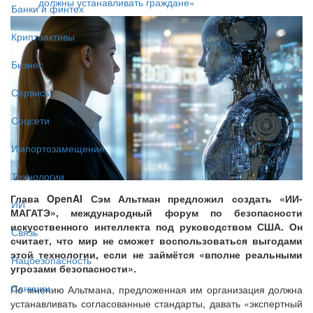
должны устанавливать граждане»
Банки и финтех
Криптоактивы
Бизнес
Сервисы
Соцсети
Импортозамещение
Технологии
Глава OpenAI Сэм Альтман предложил создать «ИИ-
ИИ
МАГАТЭ», международный форум по безопасности
искусственного интеллекта под руководством США. Он
Связь
считает, что мир не сможет воспользоваться выгодами
этой технологии, если не займётся «вполне реальными
Нацбезопасность
угрозами безопасности».
Санкции
По мнению Альтмана, предложенная им организация должна
устанавливать согласованные стандарты, давать «экспертный