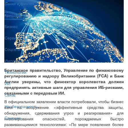
Банки и финтех
Криптоактивы
Бизнес
Сервисы
Соцсети
Импортозамещение
Британское правительство, Управление по финансовому
Технологии
регулированию и надзору Великобритании (FCA) и Банк
Англии уверены, что финсектор королевства должен
ИИ
предпринять активные шаги для управления ИБ-рисками,
связанными с передовым ИИ.
Связь
В официальном заявлении власти потребовали, чтобы бизнес
Нацбезопасность
взял на вооружение «эффективные средства защиты,
обнаружения, сдерживания угроз и реагирования» для
Санкции
нивелирования опасностей, порождаемых быстро
развивающимися технологиями: «По мере появления более