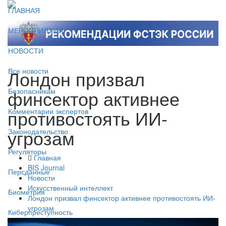
ГЛАВНАЯ
МЕРОПРИЯТИЯ
НОВОСТИ
Лондон призвал
Все новости
финсектор активнее
Безопасникам
противостоять ИИ-
Комментарии экспертов
угрозам
Законодательство
Регуляторы
Главная
BIS Journal
Персданные
Новости
Искусственный интеллект
Биометрия
Лондон призвал финсектор активнее противостоять ИИ-
угрозам
Киберпреступность