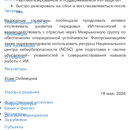
быстро реагировать на сбои и восстанавливаться после
Читалка
них.
Надзорные госорганы пообещали продолжать активно
Рекомендации ФСТЭК
отслеживать развитие передовых ИИ-технологий и
взаимодействовать с отраслью через Межрыночную группу по
Публикации
обеспечению операционной устойчивости. Финорганизациям
также порекомендовали использовать ресурсы Национального
Все публикации
центра кибербезопасности (NCSC) для подготовки к «волне
обновлений» уязвимостей и совершенствования навыков
О главном
работы с ИИ.
Регуляторы
Усам Оздемиров
Банки
Угрозы и решения
18 мая, 2026
Искусственный интеллект
Инфраструктура
Банки и финтех
Регуляторы
Деловые мероприятия
За рубежом
Субъекты