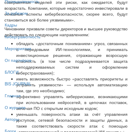
Промышленность
совершенных моделей эти риски, как ожидается, будут
возрастать. Компании, которые недостаточно инвестировали в
За рубежом
основные аспекты кибербезопасности, скорее всего, будут
становиться всё более уязвимыми».
Кадры
Чиновники призвали советы директоров и высшее руководство
действовать по следующим направлениям:
Киберграмотность
обладать «достаточным пониманием» угроз, связанных
Мероприятия
с передовыми ИИ-технологиями, и принимать
инвестиционные решения, отражающие возросшую
От партнёров
опасность (в том числе подразумевается защита
неподдерживаемых систем и оформление
БЛОГИ
киберстрахования);
иметь возможность быстро «расставлять приоритеты и
BIS JOURNAL
устранять уязвимости» — используя автоматизацию
там, где это необходимо;
Главная
эффективно управлять киберрисками, возникающими
при использовании нейросетей, в цепочках поставок,
О журнале
включая ПО с открытым исходным кодом;
уменьшать поверхность атаки за счёт управления
Авторы
доступом, сетевой безопасности и защиты данных, а
также соответствовать скорости атак с помощью
Блоги
«автоматизированной и поддерживаемой ИИ-защиты»;