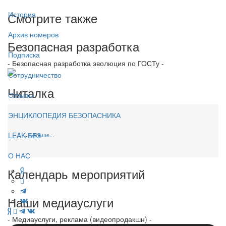
Смотрите также
История
Архив номеров
Безопасная разработка
Подписка
- Безопасная разработка эволюция по ГОСТу -
Сотрудничество
Читалка
Отзывы
ЭНЦИКЛОПЕДИЯ БЕЗОПАСНИКА
LEAK-БЕЗ
Больше...
О НАС
Календарь мероприятий
Наши медиауслуги
- Медиауслуги, реклама (видеопродакшн) -