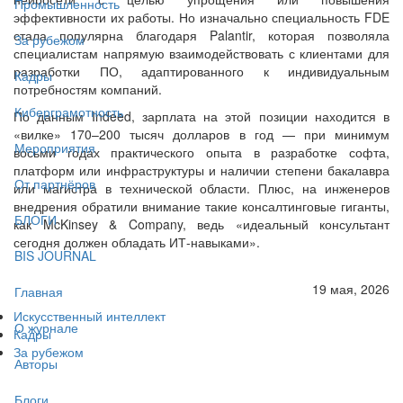
Промышленность
эффективности их работы. Но изначально специальность FDE
стала популярна благодаря Palantir, которая позволяла
За рубежом
специалистам напрямую взаимодействовать с клиентами для
разработки ПО, адаптированного к индивидуальным
Кадры
потребностям компаний.
Киберграмотность
По данным Indeed, зарплата на этой позиции находится в
«вилке» 170–200 тысяч долларов в год — при минимум
Мероприятия
восьми годах практического опыта в разработке софта,
платформ или инфраструктуры и наличии степени бакалавра
От партнёров
или магистра в технической области. Плюс, на инженеров
внедрения обратили внимание такие консалтинговые гиганты,
БЛОГИ
как McKinsey & Company, ведь «идеальный консультант
сегодня должен обладать ИТ-навыками».
BIS JOURNAL
19 мая, 2026
Главная
Искусственный интеллект
О журнале
Кадры
За рубежом
Авторы
Блоги