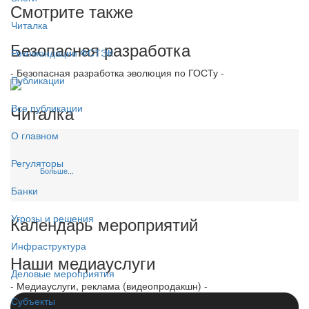
Смотрите также
Читалка
Безопасная разработка
Рекомендации ФСТЭК
- Безопасная разработка эволюция по ГОСТу -
Публикации
Читалка
Все публикации
О главном
Регуляторы
Больше...
Банки
Угрозы и решения
Календарь мероприятий
Инфраструктура
Наши медиауслуги
Деловые мероприятия
- Медиауслуги, реклама (видеопродакшн) -
Субъекты