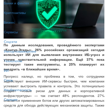
Банки и финтех
Криптоактивы
Бизнес
Сервисы
Соцсети
По данным исследования, проведённого экспертами
«Контур.Эгиды», 26% российских организаций сегодня
Импортозамещение
использует ИИ для выявления внутренних ИБ-угроз и
утечек чувствительной информации. Ещё 37% пока
Технологии
тестирует такие инструменты, а 25% планирует их
внедрить «в ближайшее время».
ИИ
Прогресс налицо, но проблема в том, что сотрудники
Связь
задействуют внешние ИИ-сервисы быстрее, чем компании
успевают выстроить правила и контроль. Это потенциально
Нацбезопасность
создаёт «новые риски для данных и корпоративной
инфраструктуры» — так считает 48% респондентов. 27%
Санкции
опасается применения ботов или других автоматизированных
средств для обхода действующих механизмов защиты. Также