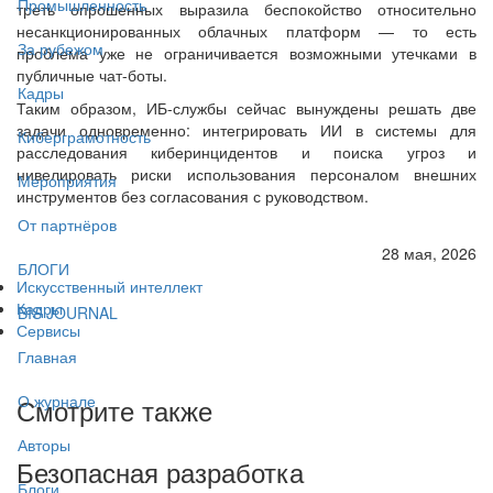
Промышленность
треть опрошенных выразила беспокойство относительно
несанкционированных облачных платформ — то есть
За рубежом
проблема уже не ограничивается возможными утечками в
публичные чат-боты.
Кадры
Таким образом, ИБ-службы сейчас вынуждены решать две
задачи одновременно: интегрировать ИИ в системы для
Киберграмотность
расследования киберинцидентов и поиска угроз и
нивелировать риски использования персоналом внешних
Мероприятия
инструментов без согласования с руководством.
От партнёров
28 мая, 2026
БЛОГИ
Искусственный интеллект
Кадры
BIS JOURNAL
Сервисы
Главная
О журнале
Смотрите также
Авторы
Безопасная разработка
Блоги