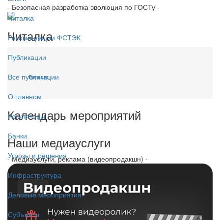
- Безопасная разработка эволюция по ГОСТу -
Читалка
Читалка
Рекомендации ФСТЭК
Публикации
Все публикации
Больше...
О главном
Календарь мероприятий
Регуляторы
Банки
Наши медиауслуги
Угрозы и решения
- Медиауслуги, реклама (видеопродакшн) -
Инфраструктура
Деловые мероприятия
Субъекты