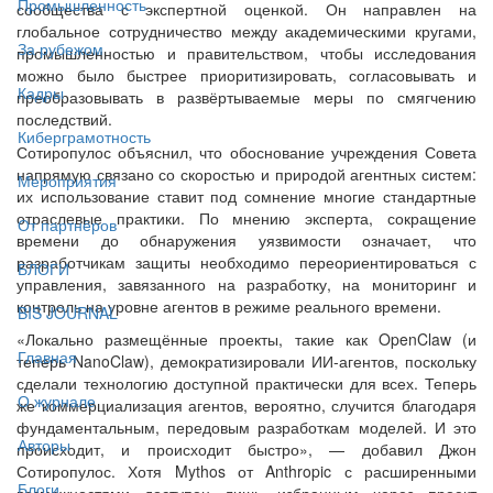
Промышленность
сообщества с экспертной оценкой. Он направлен на
глобальное сотрудничество между академическими кругами,
За рубежом
промышленностью и правительством, чтобы исследования
можно было быстрее приоритизировать, согласовывать и
Кадры
преобразовывать в развёртываемые меры по смягчению
последствий.
Киберграмотность
Сотиропулос объяснил, что обоснование учреждения Совета
напрямую связано со скоростью и природой агентных систем:
Мероприятия
их использование ставит под сомнение многие стандартные
отраслевые практики. По мнению эксперта, сокращение
От партнёров
времени до обнаружения уязвимости означает, что
разработчикам защиты необходимо переориентироваться с
БЛОГИ
управления, завязанного на разработку, на мониторинг и
контроль на уровне агентов в режиме реального времени.
BIS JOURNAL
«Локально размещённые проекты, такие как OpenClaw (и
Главная
теперь NanoClaw), демократизировали ИИ-агентов, поскольку
сделали технологию доступной практически для всех. Теперь
О журнале
же коммерциализация агентов, вероятно, случится благодаря
фундаментальным, передовым разработкам моделей. И это
Авторы
происходит, и происходит быстро», — добавил Джон
Сотиропулос. Хотя Mythos от Anthropic с расширенными
Блоги
возможностями доступен лишь избранным через проект