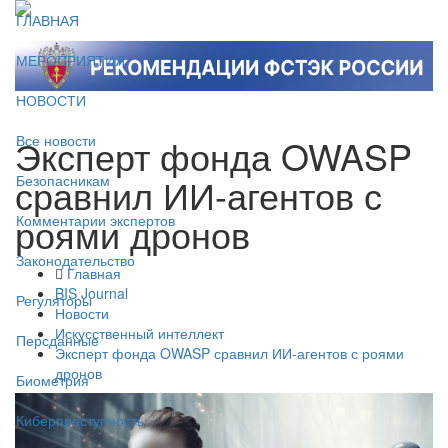
ГЛАВНАЯ
МЕРОПРИЯТИЯ
НОВОСТИ
Эксперт фонда OWASP
Все новости
сравнил ИИ-агентов с
Безопасникам
роями дронов
Комментарии экспертов
Законодательство
Главная
BIS Journal
Регуляторы
Новости
Искусственный интеллект
Персданные
Эксперт фонда OWASP сравнил ИИ-агентов с роями
дронов
Биометрия
Киберпреступность