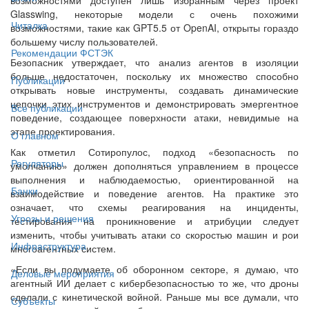
Glasswing, некоторые модели с очень похожими
Читалка
возможностями, такие как GPT5.5 от OpenAI, открыты гораздо
большему числу пользователей.
Рекомендации ФСТЭК
Безопасник утверждает, что анализ агентов в изоляции
больше недостаточен, поскольку их множество способно
Публикации
открывать новые инструменты, создавать динамические
цепочки этих инструментов и демонстрировать эмергентное
Все публикации
поведение, создающее поверхности атаки, невидимые на
этапе проектирования.
О главном
Как отметил Сотиропулос, подход «безопасность по
Регуляторы
умолчанию» должен дополняться управлением в процессе
выполнения и наблюдаемостью, ориентированной на
Банки
взаимодействие и поведение агентов. На практике это
означает, что схемы реагирования на инциденты,
Угрозы и решения
тестирования на проникновение и атрибуции следует
изменить, чтобы учитывать атаки со скоростью машин и рои
Инфраструктура
многоагентных систем.
«Если вы подумаете об оборонном секторе, я думаю, что
Деловые мероприятия
агентный ИИ делает с кибербезопасностью то же, что дроны
сделали с кинетической войной. Раньше мы все думали, что
Субъекты