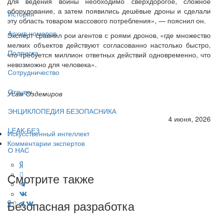
для ведения войны необходимо сверхдорогое, сложное
оборудование, а затем появились дешёвые дроны и сделали
История
эту область товаром массового потребления», — пояснил он.
Архив номеров
Эксперт сравнил рои агентов с роями дронов, «где множество
мелких объектов действуют согласованно настолько быстро,
Подписка
что требуется миллион ответных действий одновременно, что
невозможно для человека».
Сотрудничество
Отзывы
Усам Оздемиров
ЭНЦИКЛОПЕДИЯ БЕЗОПАСНИКА
4 июня, 2026
LEAK-БЕЗ
Искусственный интеллект
Комментарии экспертов
О НАС
Смотрите также
Безопасная разработка