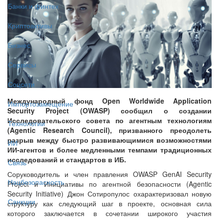
Банки и финтех
Криптоактивы
Бизнес
Сервисы
Соцсети
Международный фонд Open Worldwide Application
Импортозамещение
Security Project (OWASP) сообщил о создании
Исследовательского совета по агентным технологиям
Технологии
(Agentic Research Council), призванного преодолеть
разрыв между быстро развивающимися возможностями
ИИ
ИИ-агентов и более медленными темпами традиционных
исследований и стандартов в ИБ.
Связь
Соруководитель и член правления OWASP GenAI Security
Нацбезопасность
Project и Инициативы по агентной безопасности (Agentic
Security Initiative) Джон Сотиропулос охарактеризовал новую
Санкции
структуру как следующий шаг в проекте, основная сила
которого заключается в сочетании широкого участия