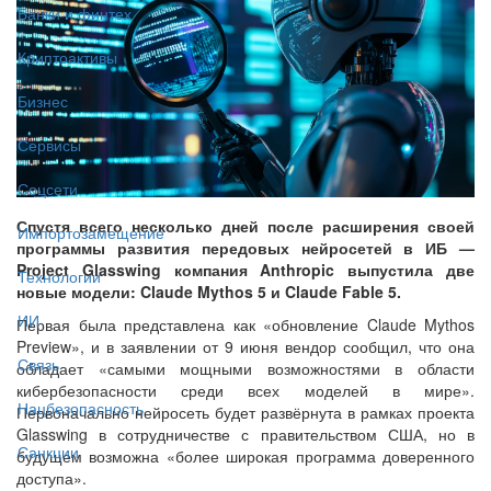
Банки и финтех
Криптоактивы
Бизнес
Сервисы
Соцсети
Спустя всего несколько дней после расширения своей
Импортозамещение
программы развития передовых нейросетей в ИБ —
Project Glasswing компания Anthropic выпустила две
Технологии
новые модели: Claude Mythos 5 и Claude Fable 5.
ИИ
Первая была представлена как «обновление Claude Mythos
Preview», и в заявлении от 9 июня вендор сообщил, что она
Связь
обладает «самыми мощными возможностями в области
кибербезопасности среди всех моделей в мире».
Нацбезопасность
Первоначально нейросеть будет развёрнута в рамках проекта
Glasswing в сотрудничестве с правительством США, но в
Санкции
будущем возможна «более широкая программа доверенного
доступа».