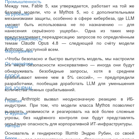
Промышленность
Между тем, Fable 5, как утверждается, работает на той же
базовой модели, что и Mythos 5, но с дополнительными
За рубежом
механизмами защиты, особенно в сфере кибербеза, где LLM
«может быть использована не по назначению — для
Кадры
нанесения серьёзного ущерба». Одна из таких мер
предусматривает переадресацию запросов по определённым
Киберграмотность
темам Claude Opus 4.8 — следующей по счёту модели
Anthropic, доступной всем.
Мероприятия
«Чтобы безопасно и быстро выпустить модель, мы настроили
От партнёров
эти меры безопасности консервативно — иногда они будут
обнаруживать безобидные запросы, хотя в среднем
БЛОГИ
срабатывают менее чем в 5% сессий», — предупредили
разработчики, пообещав доработать LLM для уменьшения
BIS JOURNAL
количества ложных срабатываний.
Анонс Anthropic вызвал неоднозначную реакцию в ИБ-
Главная
индустрии. При том, что модели класса Mythos позволяют
выявлять уязвимости и реагировать на всё более сложные
О журнале
угрозы, без надёжного контроля они будут представлять
серьёзную опасность для корпоративной ИТ-инфраструктуры.
Авторы
Основатель и гендиректор Illumio Эндрю Рубин, со своей
Блоги
стороны, дал алармистскую оценку: «Ограничения на уровне