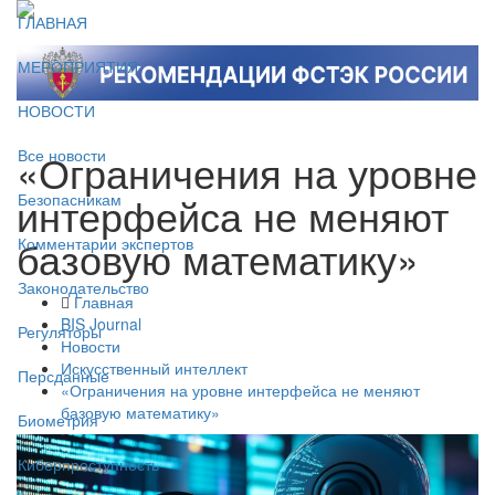
ГЛАВНАЯ
МЕРОПРИЯТИЯ
НОВОСТИ
«Ограничения на уровне
Все новости
интерфейса не меняют
Безопасникам
базовую математику»
Комментарии экспертов
Законодательство
Главная
BIS Journal
Регуляторы
Новости
Искусственный интеллект
Персданные
«Ограничения на уровне интерфейса не меняют
базовую математику»
Биометрия
Киберпреступность