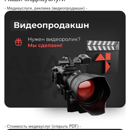
- Медиауслуги, реклама (видеопродакшн) -
- Стоимость медиауслуг (открыть PDF) -