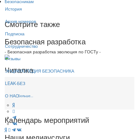
Безопасникам
История
Архив номеров
Смотрите также
Подписка
Безопасная разработка
Сотрудничество
- Безопасная разработка эволюция по ГОСТу -
Отзывы
Читалка
ЭНЦИКЛОПЕДИЯ БЕЗОПАСНИКА
LEAK-БЕЗ
О НАС
Больше...
Календарь мероприятий
Наши медиауслуги