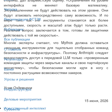
интерфейса не меняют базовую математику.
Читалка
Злоумышленники не будут действовать на этом уровне. Они
будут атаковать непосредственно саму возможность. И по
Рекомендации ФСТЭК
мере того, как эти инструменты становятся всё более
доступными, скорость и масштаб атак будут только расти.
Публикации
Реальный вопрос заключается в том, готовы ли защитники
действовать с той же скоростью».
Все публикации
Многие эксперты считают, что Mythos должна оставаться
«мощным инструментом для тщательно отобранных команд
О главном
безопасности и инфраструктуры». Поэтому Anthropic следует
предоставлять доступ к передовой LLM только «проверенным
Регуляторы
командам защиты через закрытые каналы и свою партнёрскую
экосистему», чтобы безопасники могли идти в ногу с
Банки
постоянно растущими возможностями хакеров.
Угрозы и решения
Усам Оздемиров
Инфраструктура
Деловые мероприятия
15 июня, 2026
Искусственный интеллект
Субъекты