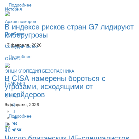
Подробнее
История
Архив номеров
В индексе рисков стран G7 лидируют
киберугрозы
Подписка
17 февраля, 2026
Сотрудничество
Подробнее
Отзывы
ЭНЦИКЛОПЕДИЯ БЕЗОПАСНИКА
В CISA намерены бороться с
LEAK-БЕЗ
угрозами, исходящими от
инсайдеров
О НАС
9 февраля, 2026
Подробнее
Число британских ИБ-специалистов