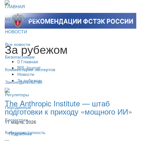
ГЛАВНАЯ
МЕРОПРИЯТИЯ
НОВОСТИ
За рубежом
Все новости
Безопасникам
Главная
BIS Journal
Комментарии экспертов
Новости
За рубежом
Законодательство
Регуляторы
The Anthropic Institute — штаб
Персданные
подготовки к приходу «мощного ИИ»
Биометрия
11 марта, 2026
Киберпреступность
Подробнее