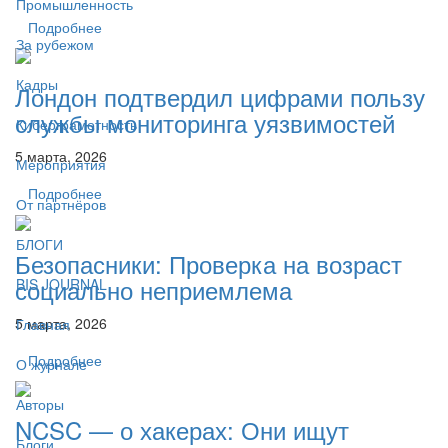
Промышленность
Подробнее
За рубежом
Кадры
Лондон подтвердил цифрами пользу
службы мониторинга уязвимостей
Киберграмотность
5 марта, 2026
Мероприятия
Подробнее
От партнёров
БЛОГИ
Безопасники: Проверка на возраст
социально неприемлема
BIS JOURNAL
5 марта, 2026
Главная
Подробнее
О журнале
Авторы
NCSC — о хакерах: Они ищут
Блоги