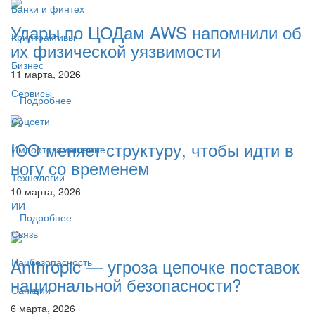
Банки и финтех
Удары по ЦОДам AWS напомнили об
Криптоактивы
их физической уязвимости
Бизнес
11 марта, 2026
Сервисы
Подробнее
Соцсети
ICO меняет структуру, чтобы идти в
Импортозамещение
ногу со временем
Технологии
10 марта, 2026
ИИ
Подробнее
Связь
Anthropic — угроза цепочке поставок
Нацбезопасность
национальной безопасности?
Санкции
6 марта, 2026