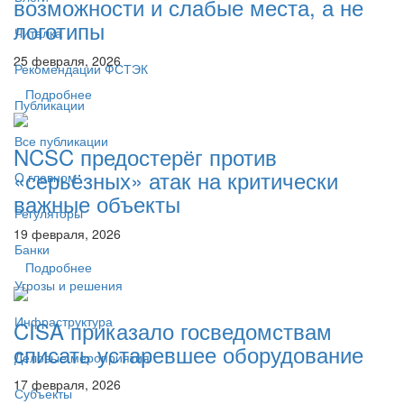
возможности и слабые места, а не
логотипы
Читалка
25 февраля, 2026
Рекомендации ФСТЭК
Подробнее
Публикации
Все публикации
NCSC предостерёг против
«серьёзных» атак на критически
О главном
важные объекты
Регуляторы
19 февраля, 2026
Банки
Подробнее
Угрозы и решения
Инфраструктура
CISA приказало госведомствам
списать устаревшее оборудование
Деловые мероприятия
17 февраля, 2026
Субъекты