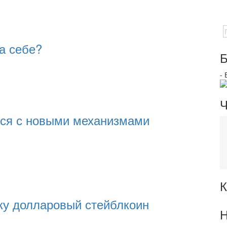
а себе?
Б
-
Ч
тся с новыми механизмами
К
ску долларовый стейблкоин
Н