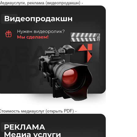
 Медиауслуги, реклама (видеопродакшн) -
Стоимость медиауслуг (открыть PDF) -