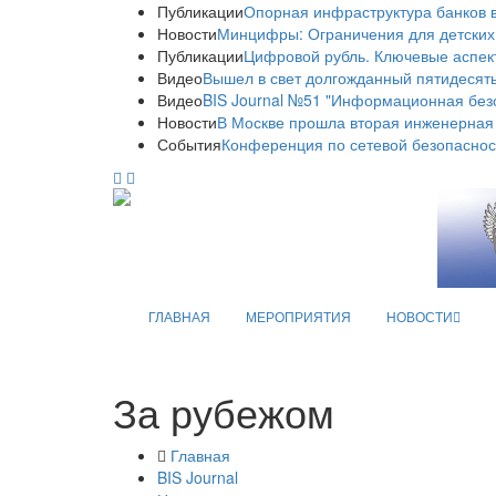
Публикации
Опорная инфраструктура банков в
Новости
Минцифры: Ограничения для детских
Публикации
Цифровой рубль. Ключевые аспек
Видео
Вышел в свет долгожданный пятидесяты
Видео
BIS Journal №51 "Информационная без
Новости
В Москве прошла вторая инженерная
События
Конференция по сетевой безопаснос
ГЛАВНАЯ
МЕРОПРИЯТИЯ
НОВОСТИ
За рубежом
Главная
BIS Journal