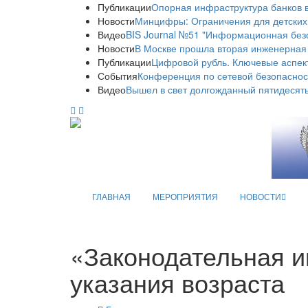
Публикации
Опорная инфраструктура банков в
Новости
Минцифры: Ограничения для детских
Видео
BIS Journal №51 "Информационная без
Новости
В Москве прошла вторая инженерная
Публикации
Цифровой рубль. Ключевые аспек
События
Конференция по сетевой безопаснос
Видео
Вышел в свет долгожданный пятидесяты
ГЛАВНАЯ
МЕРОПРИЯТИЯ
НОВОСТИ
«Законодательная и
указания возраста