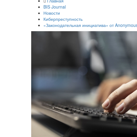
Главная
BIS Journal
Новости
Киберпреступность
«Законодательная инициатива» от Anonymous: