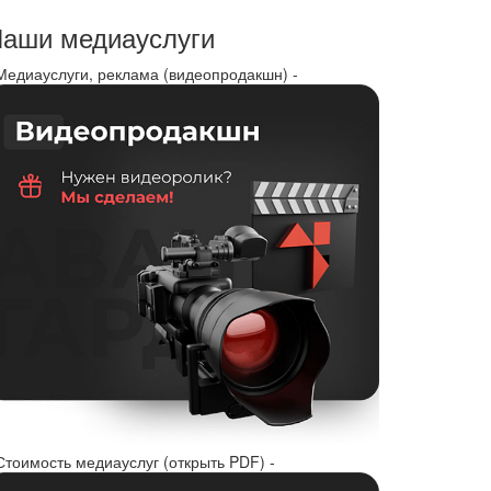
аши медиауслуги
 Медиауслуги, реклама (видеопродакшн) -
Стоимость медиауслуг (открыть PDF) -