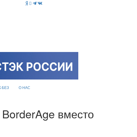
K-БЕЗ
О НАС
 BorderAge вместо