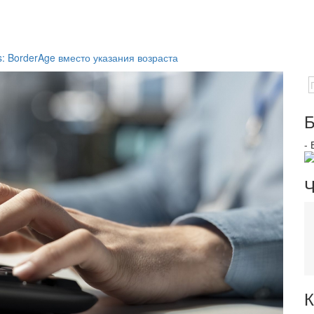
 BorderAge вместо указания возраста
Б
-
Ч
К