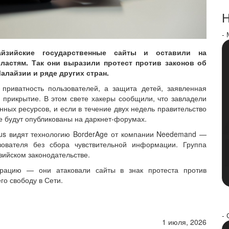
Н
-
йзийские государственные сайты и оставили на
ластям. Так они выразили протест против законов об
алайзии и ряде других стран.
приватность пользователей, а защита детей, заявленная
 прикрытие. В этом свете хакеры сообщили, что завладели
ых ресурсов, и если в течение двух недель правительство
е будут опубликованы на даркнет-форумах.
us видят технологию BorderAge от компании Needemand —
зователя без сбора чувствительной информации. Группа
ийском законодательстве.
ерацию — они атаковали сайты в знак протеста против
го свободу в Сети.
- 
1 июля, 2026