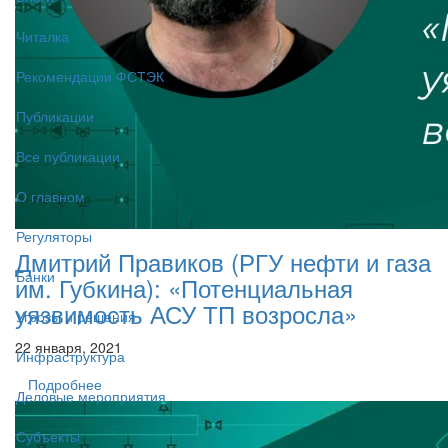
Читалка
Рекомендации ФСТЭК
Публикации
Все публикации
О главном
Регуляторы
Дмитрий Правиков (РГУ нефти и газа
Банки
им. Губкина): «Потенциальная
уязвимость АСУ ТП возросла»
Угрозы и решения
22 января, 2021
Инфраструктура
Подробнее
Деловые мероприятия
Субъекты