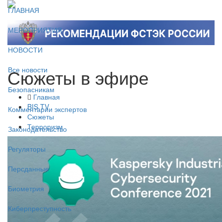
ГЛАВНАЯ
МЕРОПРИЯТИЯ
НОВОСТИ
Сюжеты в эфире
Все новости
Безопасникам
Главная
BIS TV
Комментарии экспертов
Сюжеты
Терроризм
Законодательство
Регуляторы
Персданные
Биометрия
Киберпреступность