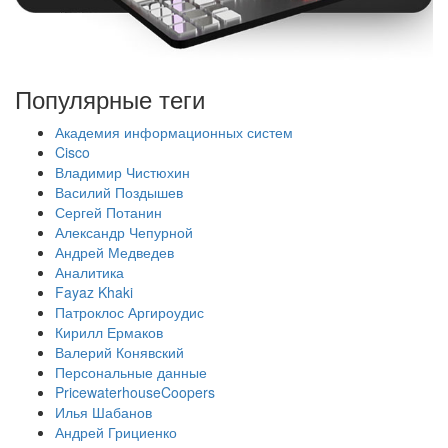
Популярные теги
Академия информационных систем
Cisco
Владимир Чистюхин
Василий Поздышев
Сергей Потанин
Александр Чепурной
Андрей Медведев
Аналитика
Fayaz Khaki
Патроклос Аргироудис
Кирилл Ермаков
Валерий Конявский
Персональные данные
PricewaterhouseCoopers
Илья Шабанов
Андрей Грициенко