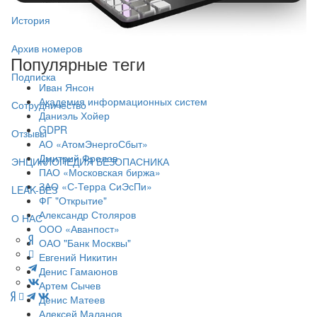
История
Архив номеров
Популярные теги
Подписка
Иван Янсон
Академия информационных систем
Сотрудничество
Даниэль Хойер
GDPR
Отзывы
АО «АтомЭнергоСбыт»
Дмитрий Фролов
ЭНЦИКЛОПЕДИЯ БЕЗОПАСНИКА
ПАО «Московская биржа»
ЗАО «С-Терра СиЭсПи»
LEAK-БЕЗ
ФГ "Открытие"
Александр Столяров
О НАС
ООО «Аванпост»
ОАО "Банк Москвы"
Евгений Никитин
Денис Гамаюнов
Артем Сычев
Денис Матеев
Алексей Маланов