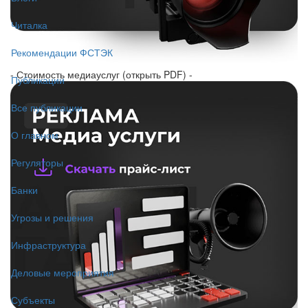
Читалка
Рекомендации ФСТЭК
- Стоимость медиауслуг (открыть PDF) -
Публикации
Все публикации
О главном
Регуляторы
Банки
Угрозы и решения
Инфраструктура
Деловые мероприятия
Субъекты