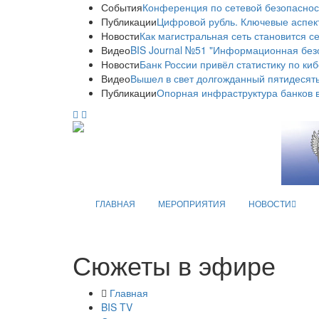
События
Конференция по сетевой безопаснос
Публикации
Цифровой рубль. Ключевые аспек
Новости
Как магистральная сеть становится с
Видео
BIS Journal №51 "Информационная без
Новости
Банк России привёл статистику по ки
Видео
Вышел в свет долгожданный пятидесяты
Публикации
Опорная инфраструктура банков в
ГЛАВНАЯ
МЕРОПРИЯТИЯ
НОВОСТИ
Сюжеты в эфире
Главная
BIS TV