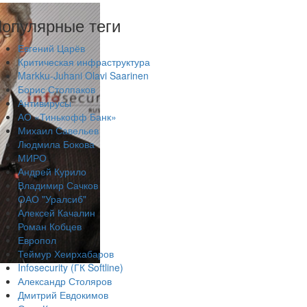
опулярные теги
Евгений Царёв
Критическая инфраструктура
Markku-Juhani Olavi Saarinen
Борис Столпаков
Антивирусы
АО «Тинькофф Банк»
Михаил Савельев
Людмила Бокова
МИРО
Андрей Курило
Владимир Сачков
ОАО "Уралсиб"
Алексей Качалин
Роман Кобцев
Европол
Теймур Хеирхабаров
Infosecurity (ГК Softline)
Александр Столяров
Дмитрий Евдокимов