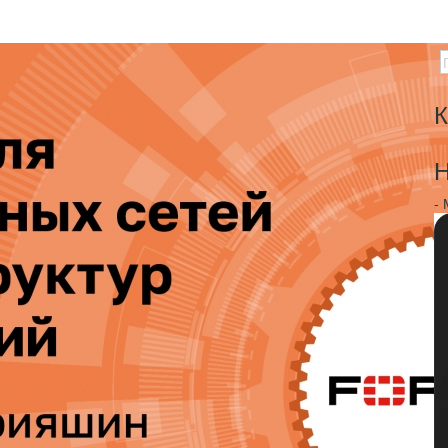
К
Н
-