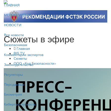
ГЛАВНАЯ
МЕРОПРИЯТИЯ
НОВОСТИ
Сюжеты в эфире
Все новости
Безопасникам
Главная
BIS TV
Комментарии экспертов
Сюжеты
ООО «Код Безопасности»
Законодательство
Регуляторы
Персданные
Биометрия
Киберпреступность