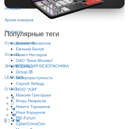
История
Архив номеров
Подписка
Популярные теги
Сотрудничество
Максим Филиппов
Евгений Белов
Отзывы
Павел Нестеров
ОАО "Банк Москвы"
ЭНЦИКЛОПЕДИЯ БЕЗОПАСНИКА
BI.Zone
Group-IB
LEAK-БЕЗ
Киберпреступность
Сергей Лебедь
О НАС
МОО "АЗИ"
Максим Григорьев
Игорь Некрасов
Никита Тараканов
Илья Коршунов
PKI-Forum
CyberCrimeCon