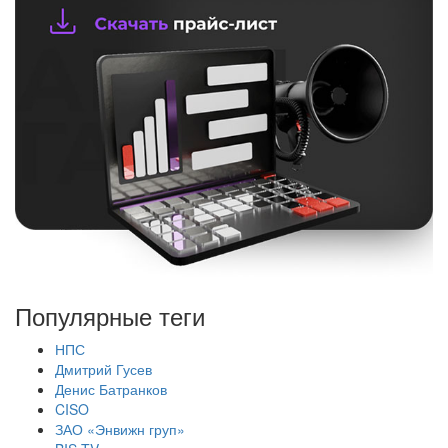
Популярные теги
НПС
Дмитрий Гусев
Денис Батранков
CISO
ЗАО «Энвижн груп»