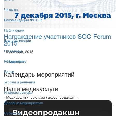
Читалка
Рекомендации ФСТЭК
Публикации
Награждение участников SOC-Forum
Все публикации
2015
О главном
15 декабря, 2015
Подробнее
Регуляторы
Банки
Календарь мероприятий
Угрозы и решения
Наши медиауслуги
Инфраструктура
- Медиауслуги, реклама (видеопродакшн) -
Деловые мероприятия
Субъекты