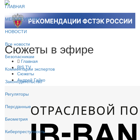
ГЛАВНАЯ
МЕРОПРИЯТИЯ
НОВОСТИ
Сюжеты в эфире
Все новости
Безопасникам
Главная
BIS TV
Комментарии экспертов
Сюжеты
Андрей Гайко
Законодательство
Регуляторы
Персданные
Биометрия
Киберпреступность