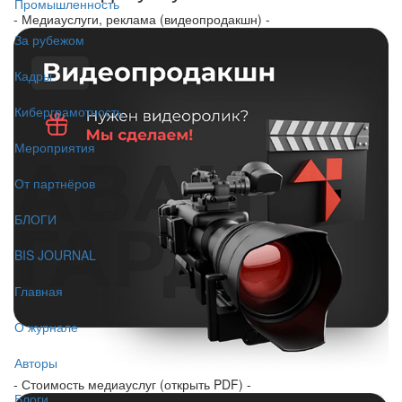
Промышленность
- Медиауслуги, реклама (видеопродакшн) -
За рубежом
Кадры
Киберграмотность
Мероприятия
От партнёров
БЛОГИ
BIS JOURNAL
Главная
О журнале
Авторы
- Стоимость медиауслуг (открыть PDF) -
Блоги