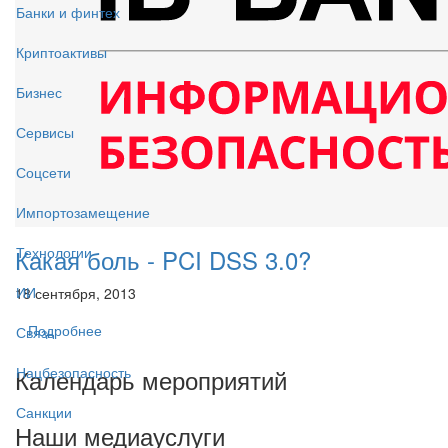
Банки и финтех
Криптоактивы
Бизнес
Сервисы
Соцсети
Импортозамещение
Какая боль - PCI DSS 3.0?
Технологии
ИИ
18 сентября, 2013
Подробнее
Связь
Календарь мероприятий
Нацбезопасность
Санкции
Наши медиауслуги