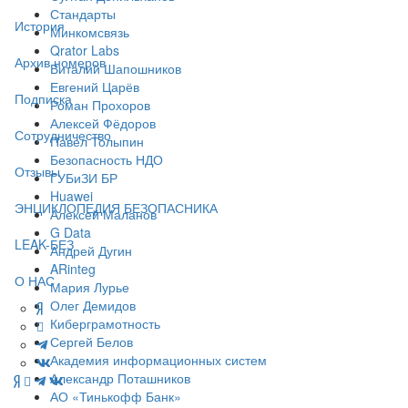
Стандарты
История
Минкомсвязь
Qrator Labs
Архив номеров
Виталий Шапошников
Евгений Царёв
Подписка
Роман Прохоров
Алексей Фёдоров
Сотрудничество
Павел Толыпин
Безопасность НДО
Отзывы
ГУБиЗИ БР
Huawei
ЭНЦИКЛОПЕДИЯ БЕЗОПАСНИКА
Алексей Маланов
G Data
LEAK-БЕЗ
Андрей Дугин
ARinteg
О НАС
Мария Лурье
Олег Демидов
Киберграмотность
Сергей Белов
Академия информационных систем
Александр Поташников
АО «Тинькофф Банк»