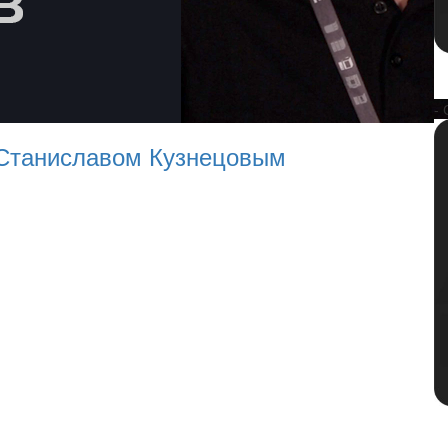
- 
Станиславом Кузнецовым