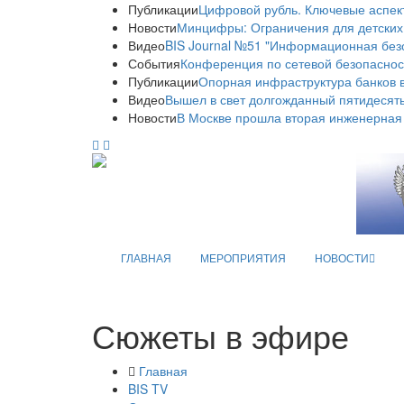
Публикации
Цифровой рубль. Ключевые аспек
Новости
Минцифры: Ограничения для детских
Видео
BIS Journal №51 "Информационная без
События
Конференция по сетевой безопаснос
Публикации
Опорная инфраструктура банков в
Видео
Вышел в свет долгожданный пятидесяты
Новости
В Москве прошла вторая инженерная
ГЛАВНАЯ
МЕРОПРИЯТИЯ
НОВОСТИ
Сюжеты в эфире
Главная
BIS TV