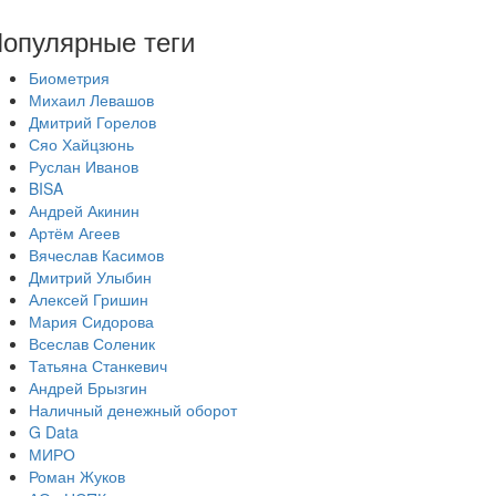
опулярные теги
Биометрия
Михаил Левашов
Дмитрий Горелов
Сяо Хайцзюнь
Руслан Иванов
BISA
Андрей Акинин
Артём Агеев
Вячеслав Касимов
Дмитрий Улыбин
Алексей Гришин
Мария Сидорова
Всеслав Соленик
Татьяна Станкевич
Андрей Брызгин
Наличный денежный оборот
G Data
МИРО
Роман Жуков