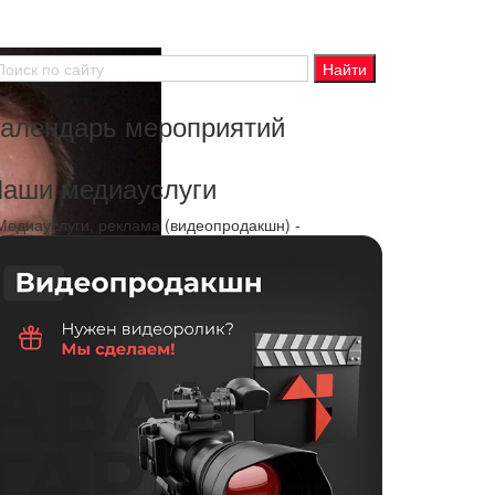
алендарь мероприятий
аши медиауслуги
 Медиауслуги, реклама (видеопродакшн) -