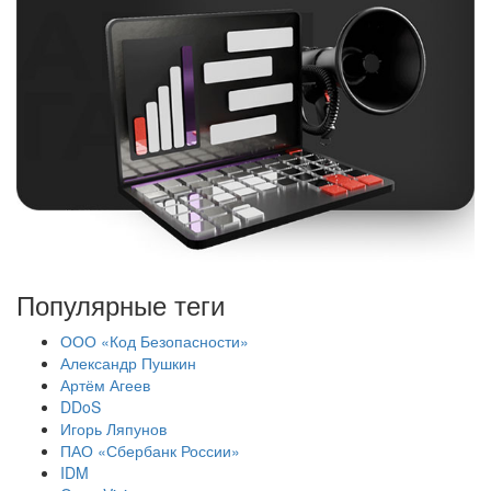
Популярные теги
ООО «Код Безопасности»
Александр Пушкин
Артём Агеев
DDoS
Игорь Ляпунов
ПАО «Сбербанк России»
IDM