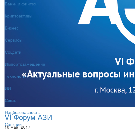
Банки и финтех
Криптоактивы
Бизнес
Сервисы
Соцсети
Импортозамещение
Технологии
ИИ
Связь
Нацбезопасность
VI Форум АЗИ
Санкции
10 мая, 2017