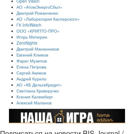
Open Vision
АО «АтомЭнергоСбыт»
Дмитрий Романченко
АО «Лаборатория Касперского»
ГК InfoWatch
ООО «КРИПТО-ПРО»
Игорь Митюрин
ZeroNights
Дмитрий Мананников
Евгений Климов
Фарит Музипов
Елена Петрова
Сергей Акимов
Андрей Курило
АО «КБ ДельтаКредит»
Светлана Криворучко
Ксения Калемберг
Алексей Маланов
Подписаться на новости BIS Journal /