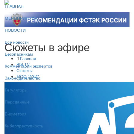
ГЛАВНАЯ
МЕРОПРИЯТИЯ
НОВОСТИ
Сюжеты в эфире
Все новости
Безопасникам
Главная
BIS TV
Комментарии экспертов
Сюжеты
МОО "АЗИ"
Законодательство
Регуляторы
Персданные
Биометрия
Киберпреступность