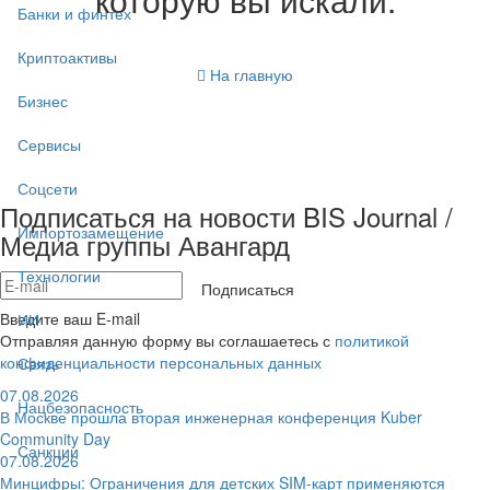
Банки и финтех
Криптоактивы
На главную
Бизнес
Сервисы
Соцсети
Подписаться на новости BIS Journal /
Импортозамещение
Медиа группы Авангард
Технологии
Подписаться
Введите ваш E-mail
ИИ
Отправляя данную форму вы соглашаетесь с
политикой
конфиденциальности персональных данных
Связь
07.08.2026
Нацбезопасность
В Москве прошла вторая инженерная конференция Kuber
Community Day
Санкции
07.08.2026
Минцифры: Ограничения для детских SIM-карт применяются