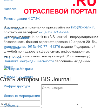
Читалка
Рекомендации ФСТЭК
Все вопросы и пожелания присылайте на
info@ib-bank.ru
Публикации
Контактный телефон:
+7 (495) 921-42-44
Сетевое издание ib-bank.ru (BIS Journal - информационная
Все публикации
безопасность банков) зарегистрировано 10 апреля 2015г.,
свидетельство ЭЛ № ФС 77 - 61376
выдано Федеральной
О главном
службой по надзору в сфере связи, информационных
технологий и массовых коммуникаций (Роскомнадзор)
Регуляторы
Политика конфиденциальности
персональных данных.
Банки
Угрозы и решения
Стать автором BIS Journal
Инфраструктура
Деловые мероприятия
Субъекты