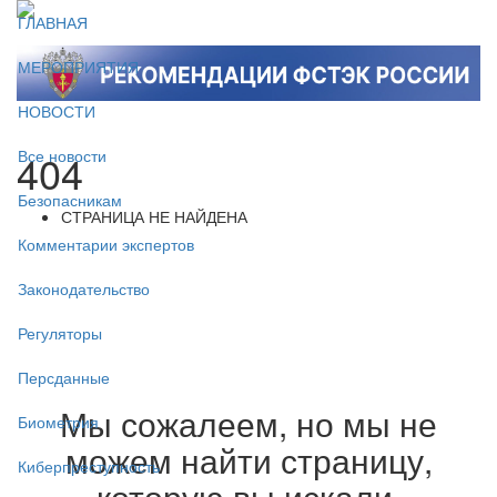
ГЛАВНАЯ
МЕРОПРИЯТИЯ
НОВОСТИ
404
Все новости
Безопасникам
СТРАНИЦА НЕ НАЙДЕНА
Комментарии экспертов
Законодательство
Регуляторы
Персданные
Мы сожалеем, но мы не
Биометрия
можем найти страницу,
Киберпреступность
которую вы искали.