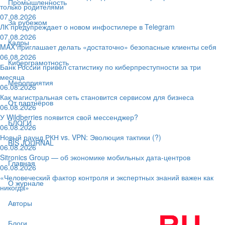
Промышленность
только родителями
07.08.2026
За рубежом
ЛК предупреждает о новом инфостилере в Telegram
07.08.2026
Кадры
MAX приглашает делать «достаточно» безопасные клиенты себя
06.08.2026
Киберграмотность
Банк России привёл статистику по киберпреступности за три
месяца
Мероприятия
06.08.2026
Как магистральная сеть становится сервисом для бизнеса
От партнёров
06.08.2026
У Wildberries появится свой мессенджер?
БЛОГИ
06.08.2026
Новый раунд РКН vs. VPN: Эволюция тактики (?)
BIS JOURNAL
06.08.2026
Sitronics Group — об экономике мобильных дата-центров
Главная
06.08.2026
«Человеческий фактор контроля и экспертных знаний важен как
О журнале
никогда»
Авторы
Блоги